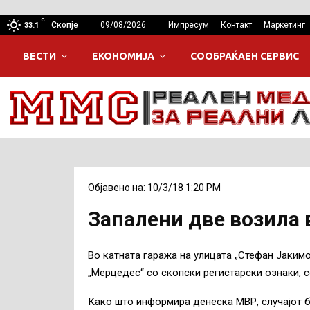
C
Скопје
09/08/2026
Импресум
Контакт
Маркетинг
33.1
ВЕСТИ
ЕКОНОМИЈА
СООБРАЌАЕН СЕРВИС
Објавено на: 10/3/18 1:20 PM
Запалени две возила 
Во катната гаража на улицата „Стефан Јаким
„Мерцедес“ со скопски регистарски ознаки, со
Како што информира денеска МВР, случајот би