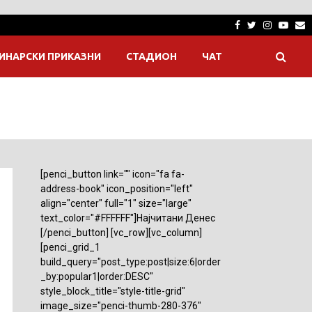
Facebook
Twitter
Instagra
Yout
E
ИНАРСКИ ПРИКАЗНИ
СТАДИОН
ЧАТ
[penci_button link="" icon="fa fa-
address-book" icon_position="left"
align="center" full="1" size="large"
text_color="#FFFFFF"]Најчитани Денес
[/penci_button] [vc_row][vc_column]
[penci_grid_1
build_query="post_type:post|size:6|order
_by:popular1|order:DESC"
style_block_title="style-title-grid"
image_size="penci-thumb-280-376"