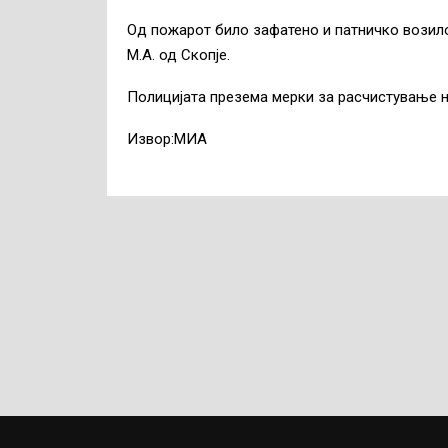
Од пожарот било зафатено и патничко возило
М.А. од Скопје.
Полицијата презема мерки за расчистување на
Извор:МИА