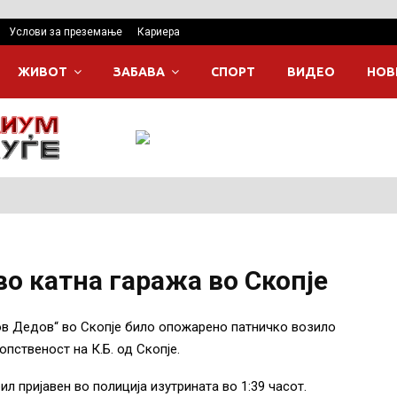
Услови за преземање
Кариера
ЖИВОТ
ЗАБАВА
СПОРТ
ВИДЕО
НОВ
во катна гаража во Скопје
ов Дедов“ во Скопје било опожарено патничко возило
пственост на К.Б. од Скопје.
л пријавен во полиција изутрината во 1:39 часот.