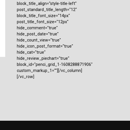
block_title_align="style-title-left"
post_standard_title_length="12"
block_title_font_size="14px"
post_title_font_size="12px"
hide_comment="true"
hide_post_date="true"
hide_count_view="true"
hide_icon_post_format="true"
hide_cat="true"
hide_review_piechart="true"
block_id="penci_grid_1-1608288871906"
custom_markup_1=""][/vc_column]
[/vc_row]