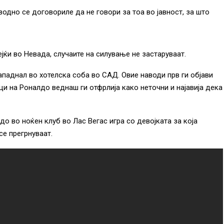
водно се договориле да не говори за тоа во јавност, за што
јќи во Невада, случаите на силување не застаруваат.
ападнал во хотелска соба во САД. Овие наводи прв ги објави
ци на Роналдо веднаш ги отфрлија како неточни и најавија дека
до во ноќен клуб во Лас Вегас игра со девојката за која
се прегрнуваат.