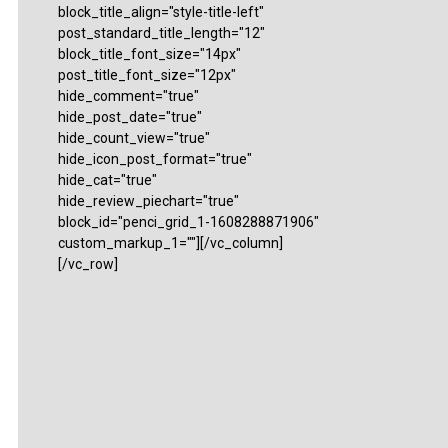
block_title_align="style-title-left"
post_standard_title_length="12"
block_title_font_size="14px"
post_title_font_size="12px"
hide_comment="true"
hide_post_date="true"
hide_count_view="true"
hide_icon_post_format="true"
hide_cat="true"
hide_review_piechart="true"
block_id="penci_grid_1-1608288871906"
custom_markup_1=""][/vc_column]
[/vc_row]