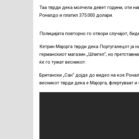
Таа тврди дека молчела девет години, оти на
Роналдо и платил 375.000 долари.
Полицијата повторно го отвори случајот, биде
Кетрин Мајорга тврди дека Португалецот ја н
германскиот магазин „Шпигел“, но претставни
ќе го тужат весникот.
Британски „Сан“ дојде до видео на кое Ронал
весникот тврди дека е Мајорга, флертуваат и 