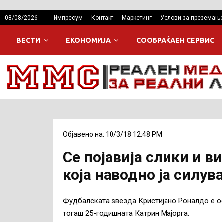
08/08/2026
Импресум
Контакт
Маркетинг
Услови за преземањ
ВЕСТИ
ЕКОНОМИЈА
СООБРАЌАЕН СЕРВИС
Објавено на: 10/3/18 12:48 PM
Се појавија слики и в
која наводно ја силув
Фудбалската ѕвезда Кристијано Роналдо е оф
тогаш 25-годишната Катрин Мајорга.