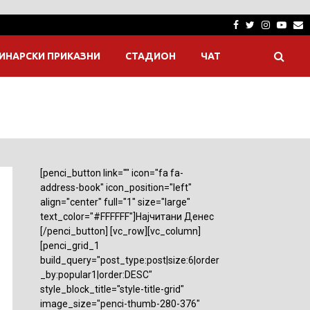
Facebook
Twitter
Instagra
Yout
E
ИНАРСКИ ПРИКАЗНИ
СТАДИОН
ЧАТ
[penci_button link="" icon="fa fa-
address-book" icon_position="left"
align="center" full="1" size="large"
text_color="#FFFFFF"]Најчитани Денес
[/penci_button] [vc_row][vc_column]
[penci_grid_1
build_query="post_type:post|size:6|order
_by:popular1|order:DESC"
style_block_title="style-title-grid"
image_size="penci-thumb-280-376"