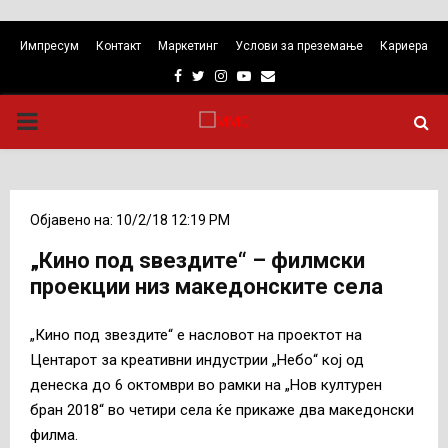
Импресум
Контакт
Маркетинг
Услови за преземање
Кариера
Facebook
Twitter
Instagram
Youtube
Email
PRIMARY
MENU
Објавено на: 10/2/18 12:19 PM
„Кино под ѕвездите“ – филмски
проекции низ македонските села
„Кино под звездите“ е насловот на проектот на
Центарот за креативни индустрии „Небо“ кој од
денеска до 6 октомври во рамки на „Нов културен
бран 2018“ во четири села ќе прикаже два македонски
филма.