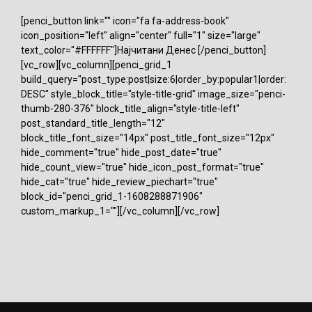
[penci_button link="" icon="fa fa-address-book"
icon_position="left" align="center" full="1" size="large"
text_color="#FFFFFF"]Најчитани Денес [/penci_button]
[vc_row][vc_column][penci_grid_1
build_query="post_type:post|size:6|order_by:popular1|order:
DESC" style_block_title="style-title-grid" image_size="penci-
thumb-280-376" block_title_align="style-title-left"
post_standard_title_length="12"
block_title_font_size="14px" post_title_font_size="12px"
hide_comment="true" hide_post_date="true"
hide_count_view="true" hide_icon_post_format="true"
hide_cat="true" hide_review_piechart="true"
block_id="penci_grid_1-1608288871906"
custom_markup_1=""][/vc_column][/vc_row]