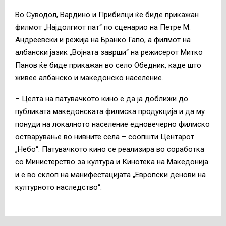
Во Суводол, Вардино и Прибилци ќе биде прикажан
филмот „Најдолгиот пат“ по сценарио на Петре М.
Андреевски и режија на Бранко Гапо, а филмот на
албански јазик „Војната заврши“ на режисерот Митко
Панов ќе биде прикажан во село Обедник, каде што
живее албанско и македонско население.
– Целта на патувачкото кино е да ја доближи до
публиката македонската филмска продукција и да му
понуди на локалното население едновечерно филмско
остварување во нивните села – соопшти Центарот
„Небо“. Патувачкото кино се реализира во соработка
со Министерство за култура и Кинотека на Македонија
и е во склоп на манифестацијата „Европски денови на
културното наследство“.