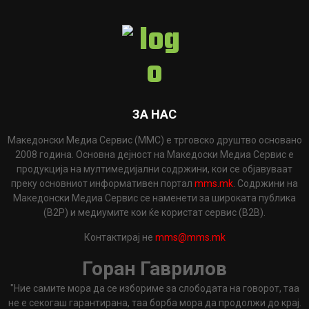
ЗА НАС
Македонски Медиа Сервис (ММС) е трговско друштво основано
2008 година. Основна дејност на Македоски Медиа Сервис е
продукција на мултимедијални содржини, кои се објавуваат
преку основниот информативен портал
mms.mk
. Содржини на
Македонски Медиа Сервис се наменети за широката публика
(B2P) и медиумите кои ќе користат сервис (B2B).
Контактирај не
mms@mms.mk
Горан Гаврилов
"Ние самите мора да се избориме за слободата на говорот, таа
не е секогаш гарантирана, таа борба мора да продолжи до крај.