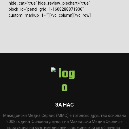
hide_cat="true" hide_review_piechart="true"
block_id="penci_grid_1-1608288871906"
custom_markup_1=""][/vc_column][/vc_row]
ЗА НАС
Македонски Медиа Сервис (ММС) е трговско друштво основано
2008 година. Основна дејност на Македоски Медиа Сервис е
продукција на мултимедијални содржини, кои се објавуваат