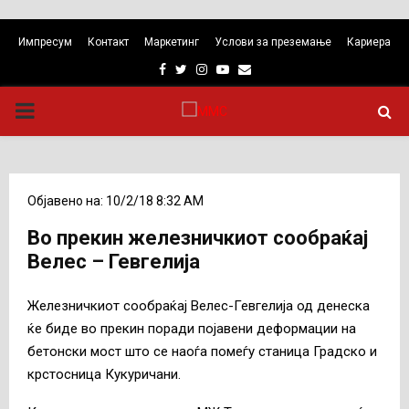
Импресум
Контакт
Маркетинг
Услови за преземање
Кариера
Facebook
Twitter
Instagram
Youtube
Email
PRIMARY
MENU
Објавено на: 10/2/18 8:32 AM
Во прекин железничкиот сообраќај
Велес – Гевгелија
Железничкиот сообраќај Велес-Гевгелија од денеска
ќе биде во прекин поради појавени деформации на
бетонски мост што се наоѓа помеѓу станица Градско и
крстосница Кукуричани.