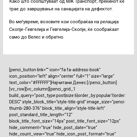
Како што соопштуваат од МЖ Транспорт, прекинот ќе
трае до завршување на санацијата на дефектот.
Во меѓувреме, возовите кои сообраќаа на релација
Скопје-Гевгелија и Гевгелија-Скопје, ќе сообраќаат
само до Велес и обратно.
[penci_button link="" icon="fa fa-address-book"
icon_position="left" align="center" full="1" size="large"
text_color="#FFFFFF"]Најчитани Денес [/penci_button]
[vc_row][vc_column][penci_grid_1
build_query="post_type:post|size:6|order_by:popular1|order:
DESC" style_block_title="style-title-grid" image_size="penci-
thumb-280-376" block_title_align="style-title-left"
post_standard_title_length="12"
block_title_font_size="14px" post_title_font_size="12px"
hide_comment="true" hide_post_date="true"
hide_count_view="true" hide_icon_post_format="true"