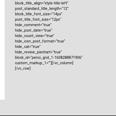
block_title_align="style-title-left"
post_standard_title_length="12"
block_title_font_size="14px"
post_title_font_size="12px"
hide_comment="true"
hide_post_date="true"
hide_count_view="true"
hide_icon_post_format="true"
hide_cat="true"
hide_review_piechart="true"
block_id="penci_grid_1-1608288871906"
custom_markup_1=""][/vc_column]
[/vc_row]