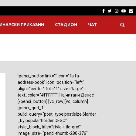
Facebook
Twitter
Instagra
Yout
E
ИНАРСКИ ПРИКАЗНИ
СТАДИОН
ЧАТ
[penci_button link="" icon="fa fa-
address-book" icon_position="left"
align="center" full="1" size="large"
text_color="#FFFFFF"]Најчитани Денес
[/penci_button] [vc_row][vc_column]
[penci_grid_1
build_query="post_type:post|size:6|order
_by:popular1|order:DESC"
style_block_title="style-title-grid"
image_size="penci-thumb-280-376"