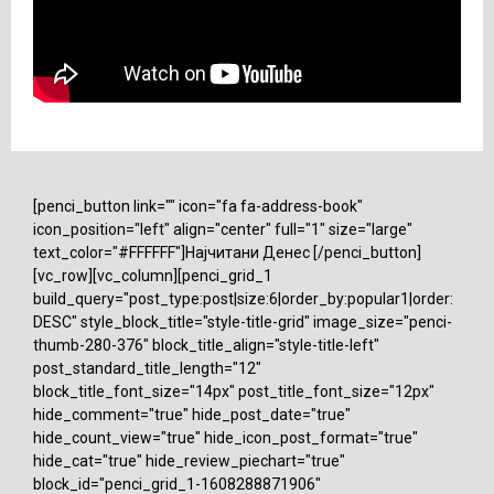
[penci_button link="" icon="fa fa-address-book"
icon_position="left" align="center" full="1" size="large"
text_color="#FFFFFF"]Најчитани Денес [/penci_button]
[vc_row][vc_column][penci_grid_1
build_query="post_type:post|size:6|order_by:popular1|order:
DESC" style_block_title="style-title-grid" image_size="penci-
thumb-280-376" block_title_align="style-title-left"
post_standard_title_length="12"
block_title_font_size="14px" post_title_font_size="12px"
hide_comment="true" hide_post_date="true"
hide_count_view="true" hide_icon_post_format="true"
hide_cat="true" hide_review_piechart="true"
block_id="penci_grid_1-1608288871906"