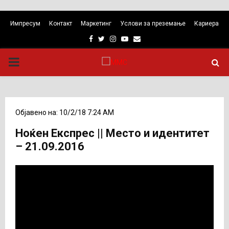
Импресум
Контакт
Маркетинг
Услови за преземање
Кариера
Facebook
Twitter
Instagram
Youtube
Email
PRIMARY
MENU
Објавено на: 10/2/18 7:24 AM
Ноќен Експрес || Место и идентитет
– 21.09.2016