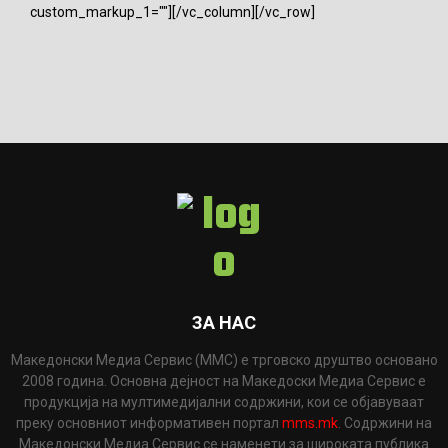
custom_markup_1=""][/vc_column][/vc_row]
ЗА НАС
Македонски Медиа Сервис (ММС) е трговско друштво основано
2008 година. Основна дејност на Македоски Медиа Сервис е
продукција на мултимедијални содржини, кои се објавуваат
преку основниот информативен портал
mms.mk
. Содржини на
Македонски Медиа Сервис се наменети за широката публика