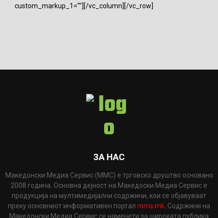
custom_markup_1=""][/vc_column][/vc_row]
ЗА НАС
Македонски Медиа Сервис (ММС) е трговско друштво основано
2008 година. Основна дејност на Македоски Медиа Сервис е
продукција на мултимедијални содржини, кои се објавуваат
преку основниот информативен портал
mms.mk
. Содржини на
Македонски Медиа Сервис се наменети за широката публика