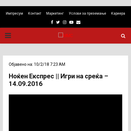
Импресум
Контакт
Маркетинг
Услови за преземање
Кариера
Facebook
Twitter
Instagram
Youtube
Email
PRIMARY
MENU
Објавено на: 10/2/18 7:23 AM
Ноќен Експрес || Игри на среќа –
14.09.2016