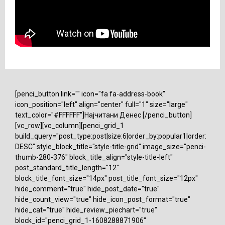
[penci_button link="" icon="fa fa-address-book"
icon_position="left" align="center" full="1" size="large"
text_color="#FFFFFF"]Најчитани Денес [/penci_button]
[vc_row][vc_column][penci_grid_1
build_query="post_type:post|size:6|order_by:popular1|order:
DESC" style_block_title="style-title-grid" image_size="penci-
thumb-280-376" block_title_align="style-title-left"
post_standard_title_length="12"
block_title_font_size="14px" post_title_font_size="12px"
hide_comment="true" hide_post_date="true"
hide_count_view="true" hide_icon_post_format="true"
hide_cat="true" hide_review_piechart="true"
block_id="penci_grid_1-1608288871906"