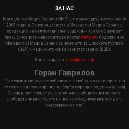
ЗА НАС
Македонски Медиа Сервис (ММС) е трговско друштво основано
2008 година. Основна дејност на Македоски Медиа Сервис е
продукција на мултимедијални содржини, кои се објавуваат
преку основниот информативен портал
mms.mk
. Содржини на
Македонски Медиа Сервис се наменети за широката публика
(B2P) и медиумите кои ќе користат сервис (B2B).
Контактирај не
mms@mms.mk
Горан Гаврилов
"Ние самите мора да се избориме за слободата на говорот, таа
не е секогаш гарантирана, таа борба мора да продолжи до крај.
Секоја власт тежнее да ја ограничи слободата на говорот и
слободата на мислењето но ние како медиуми мораме да го
оневозможиме тоа"