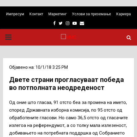
Импресум
Контакт
Маркетинг
Услови за преземање
Кариера
Facebook
Twitter
Instagram
Youtube
Email
PRIMARY
MENU
Објавено на: 10/1/18 3:25 PM
Двете страни прогласуваат победа
во потполната неодреденост
Од оние што гласаа, 91 отсто беа за промена на името,
според Државната изборна комисија, по 95 отсто од
обработените гласови. Но само 36,5 отсто од гласачите
излегоа на референдумот, а со толку мала излезеност,
добивањето на потребната поддршка од Собранието