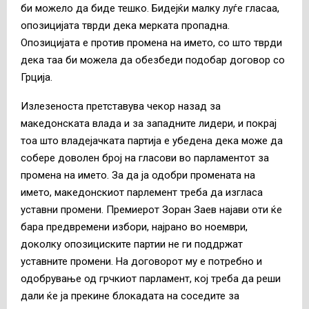
би можело да биде тешко. Бидејќи малку луѓе гласаа,
опозицијата тврди дека мерката пропадна.
Опозицијата е против промена на името, со што тврди
дека таа би можела да обезбеди подобар договор со
Грција.
Излезеноста претставува чекор назад за
македонската влада и за западните лидери, и покрај
тоа што владејачката партија е убедена дека може да
собере доволен број на гласови во парламентот за
промена на името. За да ја одобри промената на
името, македонскиот парлемент треба да изгласа
уставни промени. Премиерот Зоран Заев најави оти ќе
бара предвремени избори, најрано во ноември,
доколку опозициските партии не ги поддржат
уставните промени. На договорот му е потребно и
одобрување од грчкиот парламент, кој треба да реши
дали ќе ја прекине блокадата на соседите за