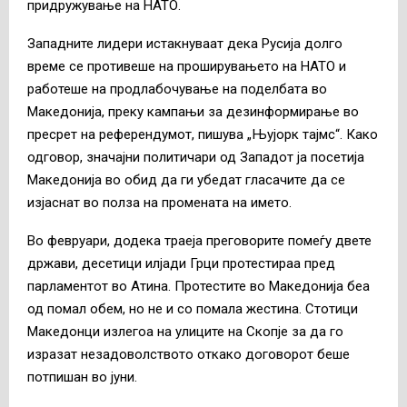
придружување на НАТО.
Западните лидери истакнуваат дека Русија долго
време се противеше на проширувањето на НАТО и
работеше на продлабочување на поделбата во
Македонија, преку кампањи за дезинформирање во
пресрет на референдумот, пишува „Њујорк тајмс“. Како
одговор, значајни политичари од Западот ја посетија
Македонија во обид да ги убедат гласачите да се
изјаснат во полза на промената на името.
Во февруари, додека траеја преговорите помеѓу двете
држави, десетици илјади Грци протестираа пред
парламентот во Атина. Протестите во Македонија беа
од помал обем, но не и со помала жестина. Стотици
Македонци излегоа на улиците на Скопје за да го
изразат незадоволството откако договорот беше
потпишан во јуни.