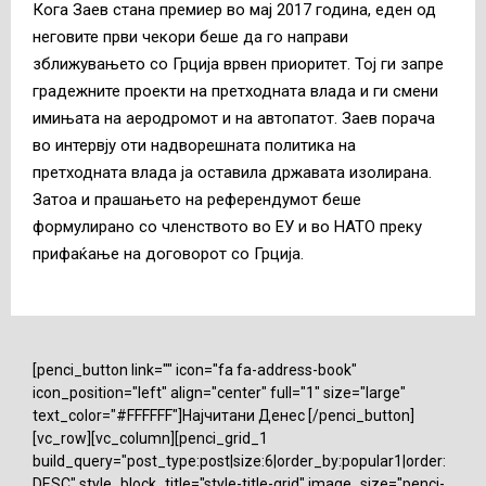
Кога Заев стана премиер во мај 2017 година, еден од
неговите први чекори беше да го направи
зближувањето со Грција врвен приоритет. Тој ги запре
градежните проекти на претходната влада и ги смени
имињата на аеродромот и на автопатот. Заев порача
во интервју оти надворешната политика на
претходната влада ја оставила државата изолирана.
Затоа и прашањето на референдумот беше
формулирано со членството во ЕУ и во НАТО преку
прифаќање на договорот со Грција.
[penci_button link="" icon="fa fa-address-book"
icon_position="left" align="center" full="1" size="large"
text_color="#FFFFFF"]Најчитани Денес [/penci_button]
[vc_row][vc_column][penci_grid_1
build_query="post_type:post|size:6|order_by:popular1|order:
DESC" style_block_title="style-title-grid" image_size="penci-