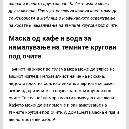
направи и нешто друго за вас! Кафето има и многу
други намени. Постојат различни начини како може да
се искористи, а меѓу нив е и ефикасното освежување
на косата и намалување на темните кругови под очите.
Маска од кафе и вода за
намалување на темните кругови
под очите
Начинот на живот во голема мера може да влијае на
вашиот изглед. Неправилниот начин на исхрана,
недостатокот на сон, настинките, алергиите се само
некои од причините за појава на темни кругови под
очите. Тие се ноќна мора која ги измачува сите жени.
Кафето може да ви помогне и за намалување на
темните кругови под очите. А домашната маска е прв и
лесно достапен избор!