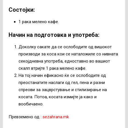
Состојки
:
1 рака мелено кафе.
Начин на подготовка и употреба
:
Доколку сакате да се ослободите од вишокот
производи за коса кои се наталожиле со нивната
секојдневна употреба, едноставно во вашиот
скалп втријте 1 рака мелено кафе.
На тој начин ефикасно ќе се ослободите од
преостанатите наслаги од гел, пена и разни
спреови за зацврстување и стилизирање на
косата. Потоа, косата измијте ја како и
вообичаено.
Превземено од :
sezahrana.mk