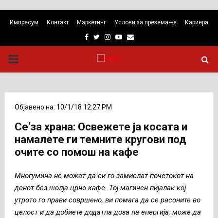
Импресум
Контакт
Маркетинг
Услови за преземање
Кариера
Facebook
Twitter
Instagram
Youtube
Email
PRIMARY
MENU
Објавено на: 10/1/18 12:27 PM
Се’за храна: Освежете ја косата и
намалете ги темните кругови под
очите со помош на кафе
Многумина не можат да си го замислат почетокот на
денот без шолја црно кафе. Тој магичен пијалак кој
утрото го прави совршено, ви помага да се расоните во
целост и да добиете додатна доза на енергија, може да