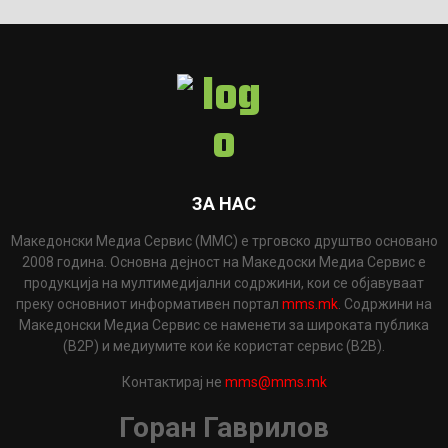
ЗА НАС
Македонски Медиа Сервис (ММС) е трговско друштво основано
2008 година. Основна дејност на Македоски Медиа Сервис е
продукција на мултимедијални содржини, кои се објавуваат
преку основниот информативен портал
mms.mk
. Содржини на
Македонски Медиа Сервис се наменети за широката публика
(B2P) и медиумите кои ќе користат сервис (B2B).
Контактирај не
mms@mms.mk
Горан Гаврилов