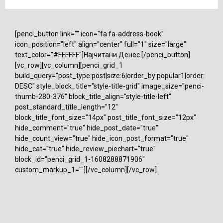
[penci_button link="" icon="fa fa-address-book"
icon_position="left" align="center" full="1" size="large"
text_color="#FFFFFF"]Најчитани Денес [/penci_button]
[vc_row][vc_column][penci_grid_1
build_query="post_type:post|size:6|order_by:popular1|order:
DESC" style_block_title="style-title-grid" image_size="penci-
thumb-280-376" block_title_align="style-title-left"
post_standard_title_length="12"
block_title_font_size="14px" post_title_font_size="12px"
hide_comment="true" hide_post_date="true"
hide_count_view="true" hide_icon_post_format="true"
hide_cat="true" hide_review_piechart="true"
block_id="penci_grid_1-1608288871906"
custom_markup_1=""][/vc_column][/vc_row]