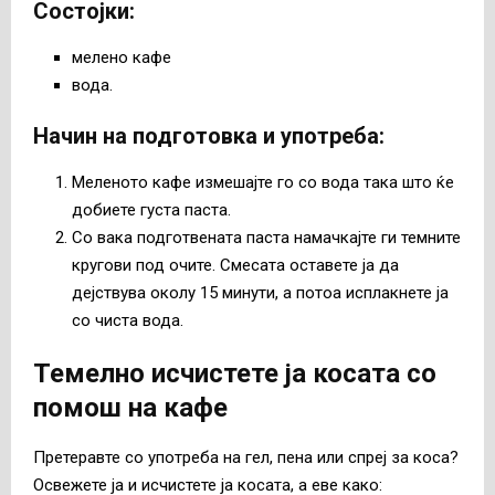
Состојки
:
мелено кафе
вода.
Начин на подготовка и употреба
:
Меленото кафе измешајте го со вода така што ќе
добиете густа паста.
Со вака подготвената паста намачкајте ги темните
кругови под очите. Смесата оставете ја да
дејствува околу 15 минути, а потоа исплакнете ја
со чиста вода.
Темелно исчистете ја косата со
помош на кафе
Претеравте со употреба на гел, пена или спреј за коса?
Освежете ја и исчистете ја косата, а еве како: