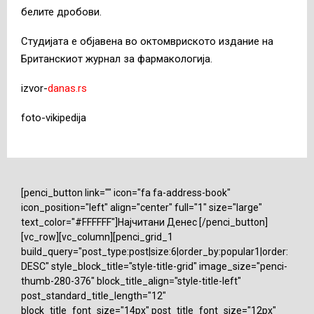
белите дробови.
Студијата е објавена во октомвриското издание на
Британскиот журнал за фармакологија.
izvor-
danas.rs
foto-vikipedija
[penci_button link="" icon="fa fa-address-book"
icon_position="left" align="center" full="1" size="large"
text_color="#FFFFFF"]Најчитани Денес [/penci_button]
[vc_row][vc_column][penci_grid_1
build_query="post_type:post|size:6|order_by:popular1|order:
DESC" style_block_title="style-title-grid" image_size="penci-
thumb-280-376" block_title_align="style-title-left"
post_standard_title_length="12"
block_title_font_size="14px" post_title_font_size="12px"