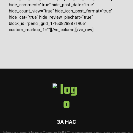
hide_comment="true" hide_post_date="true"
hide_count_view="true" hide_icon_post_format="true"
hide_cat="true" hide_review_piechart="true"
block_id="penci_grid_1-1608288871906"
custom_markup_1=""][/vc_column][/vc_row]
ЗА НАС