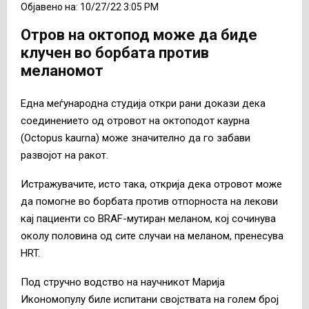
Објавено на: 10/27/22 3:05 PM
Oтров на октопод може да биде
клучен во борбата против
меланомот
Една меѓународна студија откри рани докази дека
соединението од отровот на октоподот каурна
(Octopus kaurna) може значително да го забави
развојот на ракот.
Истражувачите, исто така, открија дека отровот може
да помогне во борбата против отпорноста на лекови
кај пациенти со BRAF-мутиран меланом, кој сочинува
околу половина од сите случаи на меланом, пренесува
HRT.
Под стручно водство на научникот Марија
Икономопулу биле испитани својствата на голем број