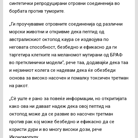
синтетички репродуцирани отровни соединенија во
борбата против туморите.
„Ги проучувавме отровните соединенија од различни
морски животни и откривме дека пептид од
австралискиот октопод каура се издвојува по
неговата способност, безбедно и ефикасно да ги
таргетира клетките на меланомот мутирани од БРАФ
во претклинички модели“, рече таа, додавајќи дека таа
и нејзиниот колега се надевам дека ќе обезбеди
основа за високо насочен и помалку токсичен третман
на ракот.
„Сè уште е рано за повеќе информации, но откритијата
како ова ни даваат надеж дека овој пептид на
октопод може да се развие во насочен третман
против рак кој може безбедно и ефикасно да се
користи дури и во многу високи дози, рече
Икономопулу.