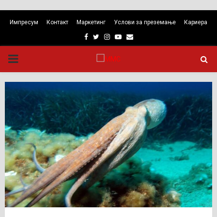
Импресум
Контакт
Маркетинг
Услови за преземање
Кариера
Facebook
Twitter
Instagram
Youtube
Email
PRIMARY
MENU