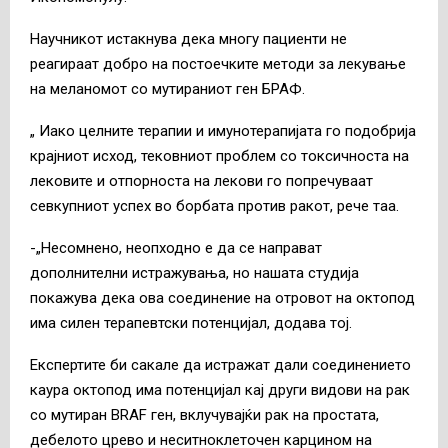
Научникот истакнува дека многу пациенти не
реагираат добро на постоечките методи за лекување
на меланомот со мутираниот ген БРАФ.
„ Иако целните терапии и имунотерапијата го подобрија
крајниот исход, тековниот проблем со токсичноста на
лековите и отпорноста на лекови го попречуваат
севкупниот успех во борбата против ракот, рече таа.
-„Несомнено, неопходно е да се направат
дополнителни истражувања, но нашата студија
покажува дека ова соединение на отровот на октопод
има силен терапевтски потенцијал, додава тој.
Експертите би сакале да истражат дали соединението
каура октопод има потенцијал кај други видови на рак
со мутиран BRAF ген, вклучувајќи рак на простата,
дебелото црево и неситноклеточен карцином на