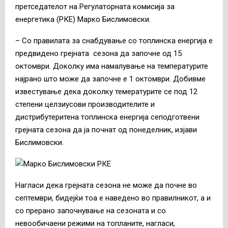
претседателот на Регулаторната комисија за
енергетика (РКЕ) Марко Бислимовски.
– Со правилата за снабдување со топлинска енергија е
предвидено грејната сезона да започне од 15
октомври. Доколку има намалување на температурите
најрано што може да започне е 1 октомври. Добивме
известување дека доколку темературите се под 12
степени целзиусови производителите и
дистрибутеритена топлинска енергија сеподготвени
грејната сезона да ја почнат од понеделник, изјави
Бислимовски.
Нагласи дека грејната сезона не може да почне во
септември, бидејќи тоа е наведено во правилникот, а и
со прерано започнување на сезоната и со
невообичаени режими на топланите, нагласи,