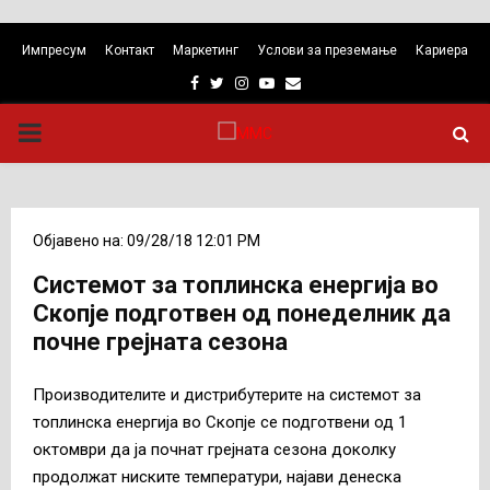
Импресум
Контакт
Маркетинг
Услови за преземање
Кариера
Facebook
Twitter
Instagram
Youtube
Email
PRIMARY
MENU
Објавено на: 09/28/18 12:01 PM
Системот за топлинска енергија во
Скопје подготвен од понеделник да
почне грејната сезона
Производителите и дистрибутерите на системот за
топлинска енергија во Скопје се подготвени од 1
октомври да ја почнат грејната сезона доколку
продолжат ниските температури, најави денеска