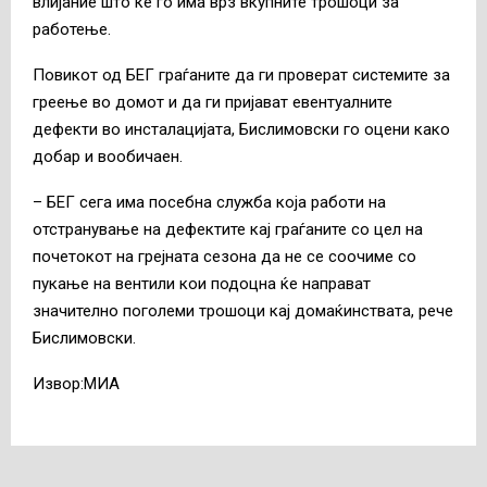
влијание што ќе го има врз вкупните трошоци за
работење.
Повикот од БЕГ граѓаните да ги проверат системите за
греење во домот и да ги пријават евентуалните
дефекти во инсталацијата, Бислимовски го оцени како
добар и вообичаен.
– БЕГ сега има посебна служба која работи на
отстранување на дефектите кај граѓаните со цел на
почетокот на грејната сезона да не се соочиме со
пукање на вентили кои подоцна ќе направат
значително поголеми трошоци кај домаќинствата, рече
Бислимовски.
Извор:МИА