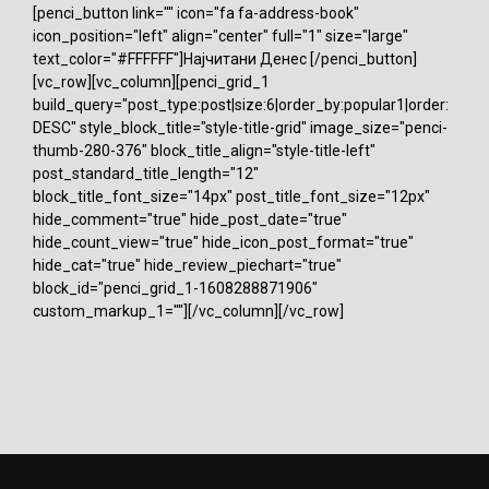
[penci_button link="" icon="fa fa-address-book"
icon_position="left" align="center" full="1" size="large"
text_color="#FFFFFF"]Најчитани Денес [/penci_button]
[vc_row][vc_column][penci_grid_1
build_query="post_type:post|size:6|order_by:popular1|order:
DESC" style_block_title="style-title-grid" image_size="penci-
thumb-280-376" block_title_align="style-title-left"
post_standard_title_length="12"
block_title_font_size="14px" post_title_font_size="12px"
hide_comment="true" hide_post_date="true"
hide_count_view="true" hide_icon_post_format="true"
hide_cat="true" hide_review_piechart="true"
block_id="penci_grid_1-1608288871906"
custom_markup_1=""][/vc_column][/vc_row]