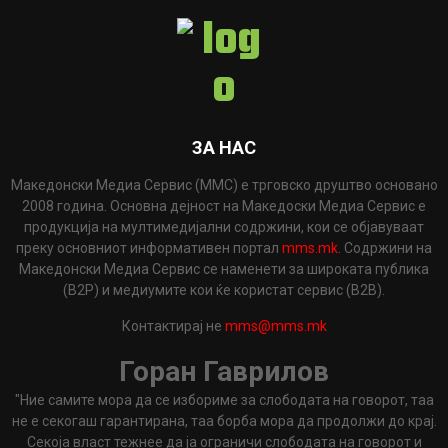
ЗА НАС
Македонски Медиа Сервис (ММС) е трговско друштво основано
2008 година. Основна дејност на Македоски Медиа Сервис е
продукција на мултимедијални содржини, кои се објавуваат
преку основниот информативен портал
mms.mk
. Содржини на
Македонски Медиа Сервис се наменети за широката публика
(B2P) и медиумите кои ќе користат сервис (B2B).
Контактирај не
mms@mms.mk
Горан Гаврилов
"Ние самите мора да се избориме за слободата на говорот, таа
не е секогаш гарантирана, таа борба мора да продолжи до крај.
Секоја власт тежнее да ја ограничи слободата на говорот и