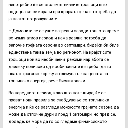
непотребно ќе се зголемат нивните трошоци што
подоцна ќе се изрази врз крајната цена што треба да
ја платат потрошувачите.
– Домовите се се уште загреани заради топлото време
во изминатиов период и нема реална потреба да
започне грејната сезона во септември, бидејќи би биле
единствена таква земја во регионот. На крајот сите
трошоци кои во необичаени режими нар абота се
даелеку повисоки од вообичаените ќе треба да ги
платат граѓаните преку зголемување на цената за
топлинска енергија, рече Бислимовски.
Во наредниот период, како што потенцира, ќе се
прават нови правила за снабдување со топлинска
енергија и ќе се разгледа можноста грејната сезона да
може да отпочне дури и пред 1 октомври, но пред се,
додаде, ќе мора да го со гледаме финансиското