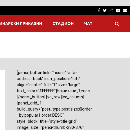
Facebook
Twitter
Instagra
Yout
E
ИНАРСКИ ПРИКАЗНИ
СТАДИОН
ЧАТ
[penci_button link="" icon="fa fa-
address-book" icon_position="left"
align="center" full="1" size="large"
text_color="#FFFFFF"]Најчитани Денес
[/penci_button] [vc_row][vc_column]
[penci_grid_1
build_query="post_type:post|size:6|order
_by:popular1|order:DESC"
style_block_title="style-title-grid"
image_size="penci-thumb-280-376"