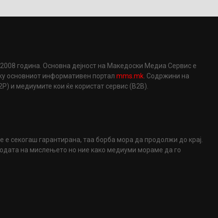
2008 година. Основна дејност на Македоски Медиа Сервис е
еку основниот информативен портал
mms.mk
. Содржини на
) и медиумите кои ќе користат сервис (B2B).
не е секогаш гарантирана, таа борба мора да продолжи до крај.
ободата на мислењето но ние како медиуми мораме да го