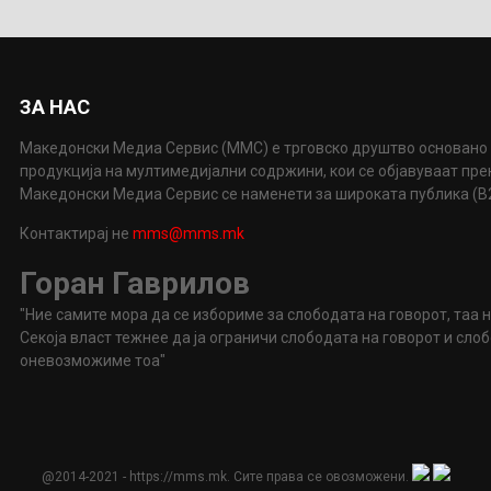
ЗА НАС
Македонски Медиа Сервис (ММС) е трговско друштво основано 
продукција на мултимедијални содржини, кои се објавуваат пр
Македонски Медиа Сервис се наменети за широката публика (B2P
Контактирај не
mms@mms.mk
Горан Гаврилов
"Ние самите мора да се избориме за слободата на говорот, таа 
Секоја власт тежнее да ја ограничи слободата на говорот и сл
оневозможиме тоа"
@2014-2021 - https://mms.mk. Сите права се овозможени.