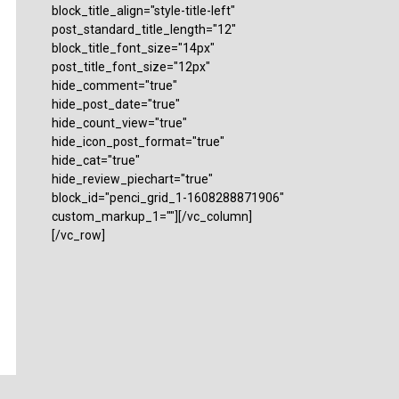
block_title_align="style-title-left"
post_standard_title_length="12"
block_title_font_size="14px"
post_title_font_size="12px"
hide_comment="true"
hide_post_date="true"
hide_count_view="true"
hide_icon_post_format="true"
hide_cat="true"
hide_review_piechart="true"
block_id="penci_grid_1-1608288871906"
custom_markup_1=""][/vc_column]
[/vc_row]