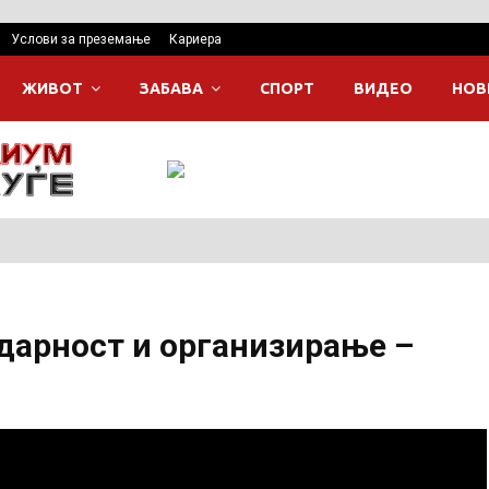
Услови за преземање
Кариера
ЖИВОТ
ЗАБАВА
СПОРТ
ВИДЕО
НОВ
идарност и организирање –