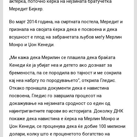
актерка, поточно ќерка на нејзината братучетка
Мередит Бејкер.
Во март 2014 година, на смртната постела, Мередит и
признала на својата ќерка дека е посвоена и дека
всушност е плод на забранетата љубов меѓу Мерлин
Монро и Џон Кенеди.
„Ми кажа дека Мерилин се плашела дека браќата
Кенеди ќе ја убијат неа и детето ако дознаат за
бременоста, па се породила во тајност и ме сокрила
кај неа набргу по породувањето“, открила Гледис.
Откако пронашла документи дека е навистина
посвоена, Гледис го завршила процесот на
докажување на нејзината сродност со еден од
најинтригантните парови во историјата. Доколку ДНК
покаже дека навистина е ќерка на Мерлин Монро и
Џон Кенеди, се проценува дека ќе добие 100 милиони
долари, колку што е проценетото богатство на