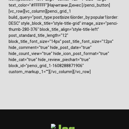
text_color="#FFFFFF"]Најчитани Денес [/penci_button]
[vc_row][vc_column][penci_grid_1
build_query="post_type:post|size:6|order_by:popular1|order:
DESC" style_block_title="style-title-grid" image_size="penci-
thumb-280-376" block_title_align="style-title-left"
post_standard_title_length="12"
block_title_font_size="14px" post_title_font_size="12px"
hide_comment="true" hide_post_date="true"
hide_count_view="true" hide_icon_post_format="true"
hide_cat="true" hide_review_piechart="true"
block_id="penci_grid_1-1608288871906"
custom_markup_1=""][/vc_column][/vc_row]