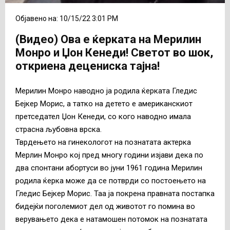
Објавено на: 10/15/22 3:01 PM
(Видео) Ова е ќерката на Мерилин
Монро и Џон Кенеди! Светот во шок,
откриена децениска тајна!
Мерилин Монро наводно ја родила ќерката Гледис
Бејкер Морис, а татко на детето е американскиот
претседател Џон Кенеди, со кого наводно имала
страсна љубовна врска.
Тврдењето на гинекологот на познатата актерка
Мерлин Монро кој пред многу години изјави дека по
два спонтани абортуси во јуни 1961 година Мерилин
родила ќерка може да се потврди со постоењето на
Гледис Бејкер Морис. Таа ја покрена правната постапка
бидејќи поголемиот дел од животот го помина во
верувањето дека е натамошен потомок на познатата