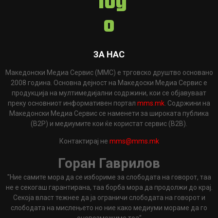
ЗА НАС
Македонски Медиа Сервис (ММС) е трговско друштво основано
2008 година. Основна дејност на Македоски Медиа Сервис е
продукција на мултимедијални содржини, кои се објавуваат
преку основниот информативен портал
mms.mk
. Содржини на
Македонски Медиа Сервис се наменети за широката публика
(B2P) и медиумите кои ќе користат сервис (B2B).
Контактирај не
mms@mms.mk
Горан Гаврилов
"Ние самите мора да се избориме за слободата на говорот, таа
не е секогаш гарантирана, таа борба мора да продолжи до крај.
Секоја власт тежнее да ја ограничи слободата на говорот и
слободата на мислењето но ние како медиуми мораме да го