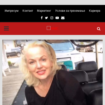
Импресум
Контакт
Маркетинг
Услови за преземање
Кариера
Facebook
Twitter
Instagram
Youtube
Email
PRIMARY
MENU