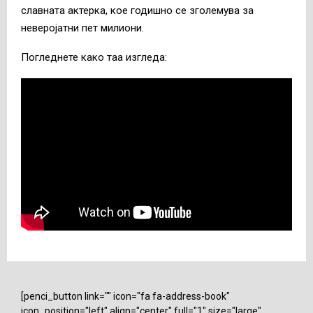
славната актерка, кое годишно се зголемува за
неверојатни пет милиони.
Погледнете како таа изгледа:
[penci_button link="" icon="fa fa-address-book"
icon_position="left" align="center" full="1" size="large"