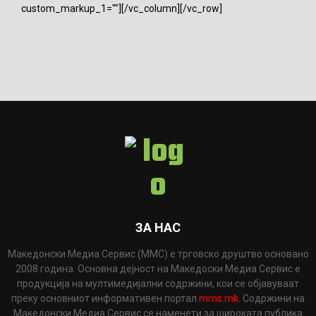
custom_markup_1=""][/vc_column][/vc_row]
ЗА НАС
Македонски Медиа Сервис (ММС) е трговско друштво основано
2008 година. Основна дејност на Македоски Медиа Сервис е
продукција на мултимедијални содржини, кои се објавуваат
преку основниот информативен портал
mms.mk
. Содржини на
Македонски Медиа Сервис се наменети за широката публика