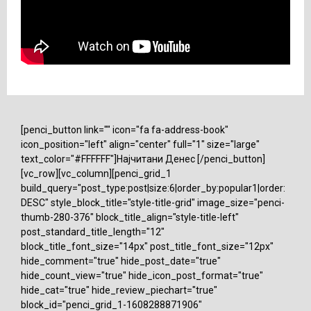
[penci_button link="" icon="fa fa-address-book"
icon_position="left" align="center" full="1" size="large"
text_color="#FFFFFF"]Најчитани Денес [/penci_button]
[vc_row][vc_column][penci_grid_1
build_query="post_type:post|size:6|order_by:popular1|order:
DESC" style_block_title="style-title-grid" image_size="penci-
thumb-280-376" block_title_align="style-title-left"
post_standard_title_length="12"
block_title_font_size="14px" post_title_font_size="12px"
hide_comment="true" hide_post_date="true"
hide_count_view="true" hide_icon_post_format="true"
hide_cat="true" hide_review_piechart="true"
block_id="penci_grid_1-1608288871906"