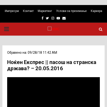
Импресум
Контакт
Маркетинг
Услови за преземање
Кариера
Facebook
Twitter
Instagram
Youtube
Email
PRIMARY
MENU
Објавено на: 09/28/18 11:42 AM
Ноќен Експрес || пасош на странска
држава? – 20.05.2016