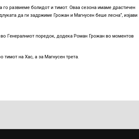
да го развиеме болидот и тимот. Оваа сезона имаме драстичен
длуката да ги задржиме Грожан и Магнусен беше лесна“, изјави
а во Генералниот поредок, додека Роман Грожан во моментов
 тимот на Хас, а за Магнусен трета.