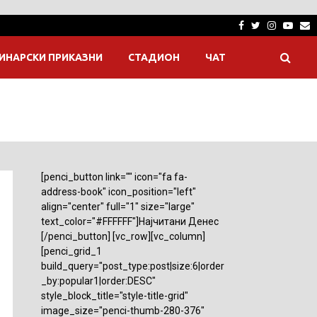
Facebook
Twitter
Instagra
Yout
E
ИНАРСКИ ПРИКАЗНИ
СТАДИОН
ЧАТ
[penci_button link="" icon="fa fa-
address-book" icon_position="left"
align="center" full="1" size="large"
text_color="#FFFFFF"]Најчитани Денес
[/penci_button] [vc_row][vc_column]
[penci_grid_1
build_query="post_type:post|size:6|order
_by:popular1|order:DESC"
style_block_title="style-title-grid"
image_size="penci-thumb-280-376"