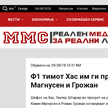
C
Скопје
06/08/2026
Импресум
Контакт
Маркетинг
29.5
ВЕСТИ
ЕКОНОМИЈА
СООБРАЌАЕН СЕРВИС
Објавено на: 09/28/18 10:31 AM
Ф1 тимот Хас им ги п
Магнусен и Грожан
Шефот на Хас, Гинтер Штајнер во пресрет на 
Кевин Магнусен и Роман Грожан остануваат и