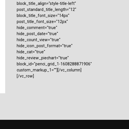
block_title_align="style-title-left"
post_standard_title_length="12"
block_title_font_size="14px"
post_title_font_size="12px"
hide_comment="true"
hide_post_date="true"
hide_count_view="true"
hide_icon_post_format="true"
hide_cat="true"
hide_review_piechart="true"
block_id="penci_grid_1-1608288871906"
custom_markup_1=""][/vc_column]
[/vc_row]