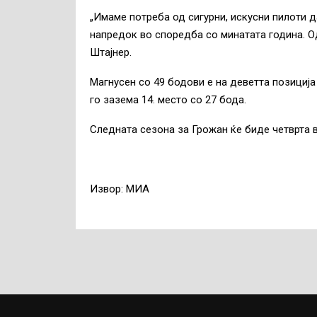
„Имаме потреба од сигурни, искусни пилоти 
напредок во споредба со минатата година. О
Штајнер.
Магнусен со 49 бодови е на деветта позициј
го зазема 14. место со 27 бода.
Следната сезона за Грожан ќе биде четврта во
Извор: МИА