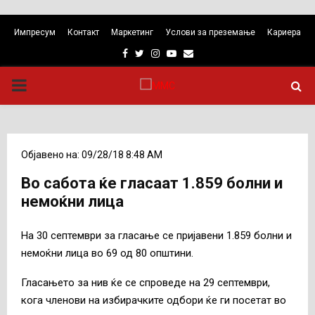
Импресум
Контакт
Маркетинг
Услови за преземање
Кариера
Facebook
Twitter
Instagram
Youtube
Email
PRIMARY
MENU
Објавено на: 09/28/18 8:48 AM
Во сабота ќе гласаат 1.859 болни и
немоќни лица
На 30 септември за гласање се пријавени 1.859 болни и
немоќни лица во 69 од 80 општини.
Гласањето за нив ќе се спроведе на 29 септември,
кога членови на избирачките одбори ќе ги посетат во