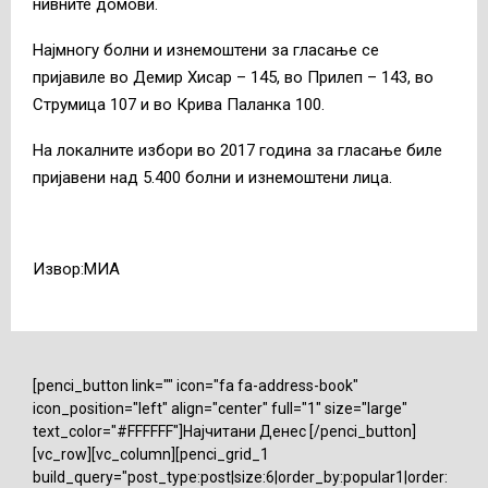
нивните домови.
Најмногу болни и изнемоштени за гласање се
пријавиле во Демир Хисар – 145, во Прилеп – 143, во
Струмица 107 и во Крива Паланка 100.
На локалните избори во 2017 година за гласање биле
пријавени над 5.400 болни и изнемоштени лица.
Извор:МИА
[penci_button link="" icon="fa fa-address-book"
icon_position="left" align="center" full="1" size="large"
text_color="#FFFFFF"]Најчитани Денес [/penci_button]
[vc_row][vc_column][penci_grid_1
build_query="post_type:post|size:6|order_by:popular1|order: