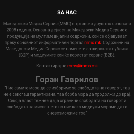
ЗА НАС
Македонски Медиа Сервис (ММС) е трговско друштво основано
2008 година. Основна дејност на Македоски Медиа Сервис е
продукција на мултимедијални содржини, кои се објавуваат
преку основниот информативен портал
mms.mk
. Содржини на
Македонски Медиа Сервис се наменети за широката публика
(B2P) и медиумите кои ќе користат сервис (B2B).
Контактирај не
mms@mms.mk
Горан Гаврилов
"Ние самите мора да се избориме за слободата на говорот, таа
не е секогаш гарантирана, таа борба мора да продолжи до крај.
Секоја власт тежнее да ја ограничи слободата на говорот и
слободата на мислењето но ние како медиуми мораме да го
оневозможиме тоа"