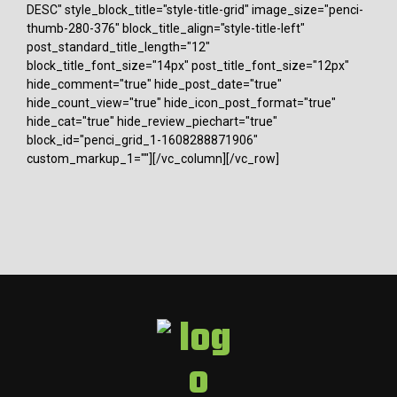
DESC" style_block_title="style-title-grid" image_size="penci-
thumb-280-376" block_title_align="style-title-left"
post_standard_title_length="12"
block_title_font_size="14px" post_title_font_size="12px"
hide_comment="true" hide_post_date="true"
hide_count_view="true" hide_icon_post_format="true"
hide_cat="true" hide_review_piechart="true"
block_id="penci_grid_1-1608288871906"
custom_markup_1=""][/vc_column][/vc_row]