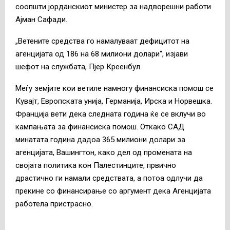
соопшти јорданскиот министер за надворешни работи
Ајман Сафади.
„Ветените средства го намалуваат дефицитот на
агенцијата од 186 на 68 милиони долари“, изјави
шефот на службата, Пјер Креенбул.
Меѓу земјите кои ветиле намногу финансиска помош се
Кувајт, Европската унија, Германија, Ирска и Норвешка.
Франција вети дека следната година ќе се вклучи во
кампањата за финансиска помош. Откако САД
минатата година дадоа 365 милиони долари за
агенцијата, Вашингтон, како дел од промената на
својата политика кон Палестинците, првично
драстично ги намали средствата, а потоа одлучи да
прекине со финансирање со аргумент дека Агенцијата
работела пристрасно.