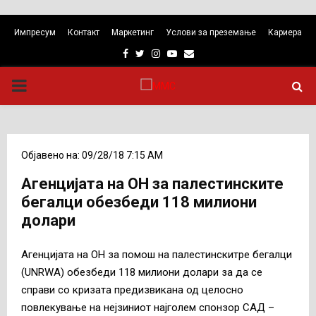
Импресум
Контакт
Маркетинг
Услови за преземање
Кариера
Facebook
Twitter
Instagram
Youtube
Email
PRIMARY
MENU
Објавено на: 09/28/18 7:15 AM
Агенцијата на ОН за палестинските
бегалци обезбеди 118 милиони
долари
Агенцијата на ОН за помош на палестинскитре бегалци
(UNRWA) обезбеди 118 милиони долари за да се
справи со кризата предизвикана од целосно
повлекување на нејзиниот најголем спонзор САД –