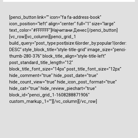
[penci_button link="" icon="fa fa-address-book"
icon_position="left" align="center" full="1" size="large"
text_color="#FFFFFF"]Најчитани Денес [/penci_button]
[vc_row][vc_column][penci_grid_1
build_query="post_type:post|size:6|order_by:popular1|order:
DESC" style_block_title="style-title-grid" image_size="penci-
thumb-280-376" block_title_align="style-title-left"
post_standard_title_length="12"
block_title_font_size="14px" post_title_font_size="12px"
hide_comment="true" hide_post_date="true"
hide_count_view="true" hide_icon_post_format="true"
hide_cat="true" hide_review_piechart="true"
block_id="penci_grid_1-1608288871906"
custom_markup_1=""][/vc_column][/vc_row]