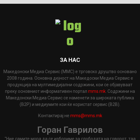
ЗА НАС
Македонски Медиа Сервис (ММС) е трговско друштво основано
2008 година. Основна дејност на Македоски Медиа Сервис е
продукција на мултимедијални содржини, кои се објавуваат
преку основниот информативен портал
mms.mk
. Содржини на
Македонски Медиа Сервис се наменети за широката публика
(B2P) и медиумите кои ќе користат сервис (B2B).
Контактирај не
mms@mms.mk
Горан Гаврилов
"Ние самите мора да се избориме за слободата на говорот, таа