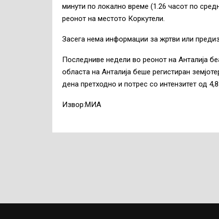
минути по локално време (1.26 часот по сред
реонот на местото Коркутели.
Засега нема информации за жртви или предиз
Последниве недели во реонот на Анталија беа
областа на Анталија беше регистиран земјотер
дена претходно и потрес со интензитет од 4,8
Извор:МИА