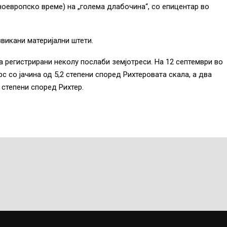
ноевропско време) на „голема длабочина“, со епицентар во
викани материјални штети.
 регистрирани неколу послаби земјотреси. На 12 септември во
с со јачина од 5,2 степени според Рихтеровата скала, а два
 степени според Рихтер.