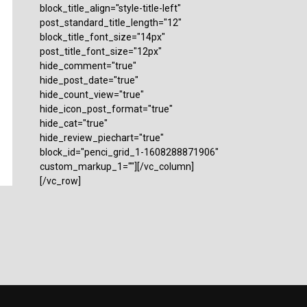
block_title_align="style-title-left"
post_standard_title_length="12"
block_title_font_size="14px"
post_title_font_size="12px"
hide_comment="true"
hide_post_date="true"
hide_count_view="true"
hide_icon_post_format="true"
hide_cat="true"
hide_review_piechart="true"
block_id="penci_grid_1-1608288871906"
custom_markup_1=""][/vc_column]
[/vc_row]