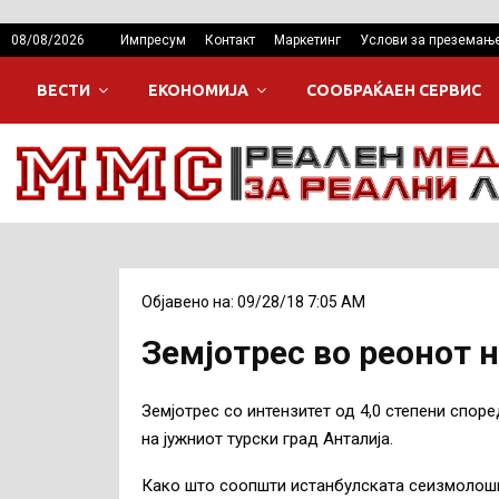
08/08/2026
Импресум
Контакт
Маркетинг
Услови за преземањ
ВЕСТИ
ЕКОНОМИЈА
СООБРАЌАЕН СЕРВИС
Објавено на: 09/28/18 7:05 AM
Земјотрес во реонот 
Земјотрес со интензитет од 4,0 степени спор
на јужниот турски град Анталија.
Како што соопшти истанбулската сеизмолошка