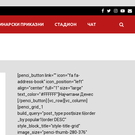
Facebook
Twitter
Instagra
Yout
E
ИНАРСКИ ПРИКАЗНИ
СТАДИОН
ЧАТ
[penci_button link="" icon="fa fa-
address-book" icon_position="left"
align="center" full="1" size="large"
text_color="#FFFFFF"]Најчитани Денес
[/penci_button] [vc_row][vc_column]
[penci_grid_1
build_query="post_type:post|size:6|order
_by:popular1|order:DESC"
style_block_title="style-title-grid"
image_size="penci-thumb-280-376"