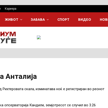
е
Кариера
ЖИВОТ
ЗАБАВА
СПОРТ
ВИДЕО
НОВ
на Анталија
ед Рихтеровата скала, изминатава ноќ е регистриран во реонот
 опсерваторија Кандили, земјотресот се случил во 3.26