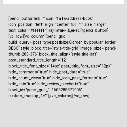
[penci_button link="" icon="fa fa-address-book"
icon_position="left" align="center" full="1" size="large"
text_color="#FFFFFF"]Најчитани Денес [/penci_button]
[vc_row][vc_column][penci_grid_1
build_query="post_type:post|size:6|order_by:popular1|order:
DESC" style_block_title="style-title-grid" image_size="penci-
thumb-280-376" block_title_align="style-title-left"
post_standard_title_length="12"
block_title_font_size="14px" post_title_font_size="12px"
hide_comment="true" hide_post_date="true"
hide_count_view="true" hide_icon_post_format="true"
hide_cat="true" hide_review_piechart="true"
block_id="penci_grid_1-1608288871906"
custom_markup_1=""][/vc_column][/vc_row]