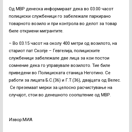
Од МВР денеска информираат дека во 03.00 часот
полициски службеници го забележале паркирано
товарното возило и при контрола во делот за товар
биле откриени мигрантите.
– Во 03.15 часот на околу 400 метри од возилото, на
стариот пат Скопје – Гевгелија, полициските
службеници забележале две лица за кои постои
сомнение дека го управувале возилото. Тие биле
приведени во Полициската станица Неготино. Се
работи за лицата Б.С.(36) и Г.Т.(36), двајцата од Велес.
Се преземаат мерки за целосно расчистување на
случајот, стои во денешното соопштение од МВР.
Извор:МИА