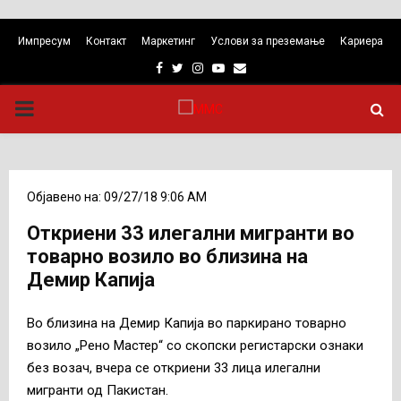
Импресум
Контакт
Маркетинг
Услови за преземање
Кариера
Facebook
Twitter
Instagram
Youtube
Email
PRIMARY
MENU
Објавено на: 09/27/18 9:06 AM
Откриени 33 илегални мигранти во
товарно возило во близина на
Демир Капија
Во близина на Демир Капија во паркирано товарно
возило „Рено Мастер“ со скопски регистарски ознаки
без возач, вчера се откриени 33 лица илегални
мигранти од Пакистан.