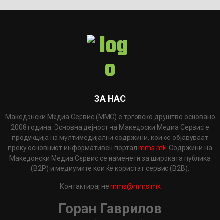
ЗА НАС
Македонски Медиа Сервис (ММС) е трговско друштво основано
2008 година. Основна дејност на Македоски Медиа Сервис е
продукција на мултимедијални содржини, кои се објавуваат
преку основниот информативен портал
mms.mk
. Содржини на
Македонски Медиа Сервис се наменети за широката публика
(B2P) и медиумите кои ќе користат сервис (B2B).
Контактирај не
mms@mms.mk
Горан Гаврилов