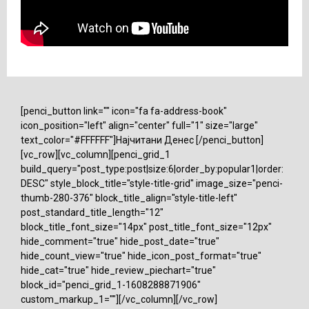
[penci_button link="" icon="fa fa-address-book"
icon_position="left" align="center" full="1" size="large"
text_color="#FFFFFF"]Најчитани Денес [/penci_button]
[vc_row][vc_column][penci_grid_1
build_query="post_type:post|size:6|order_by:popular1|order:
DESC" style_block_title="style-title-grid" image_size="penci-
thumb-280-376" block_title_align="style-title-left"
post_standard_title_length="12"
block_title_font_size="14px" post_title_font_size="12px"
hide_comment="true" hide_post_date="true"
hide_count_view="true" hide_icon_post_format="true"
hide_cat="true" hide_review_piechart="true"
block_id="penci_grid_1-1608288871906"
custom_markup_1=""][/vc_column][/vc_row]