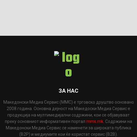
ЗА НАС
Македонски Медиа Сервис (ММС) е трговско друштво основано
2008 година. Основна дејност на Македоски Медиа Сервис е
продукција на мултимедијални содржини, кои се објавуваат
преку основниот информативен портал
mms.mk
. Содржини на
Македонски Медиа Сервис се наменети за широката публика
(B2P) и медиумите кои ќе користат сервис (B2B).