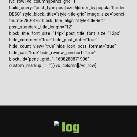
[vc_row][vc_column][penci_grid_1
build_query="post_type:post|size:6|order_by:popular1|order:
DESC" style_block_title="style-title-grid" image_size="penci-
thumb-280-376" block_title_align="style-title-left"
post_standard_title_length="12"
block_title_font_size="14px" post_title_font_size="12px"
hide_comment="true" hide_post_date="true"
hide_count_view="true" hide_icon_post_format="true"
hide_cat="true" hide_review_piechart="true"
block_id="penci_grid_1-1608288871906"
custom_markup_1=""][/vc_column][/vc_row]