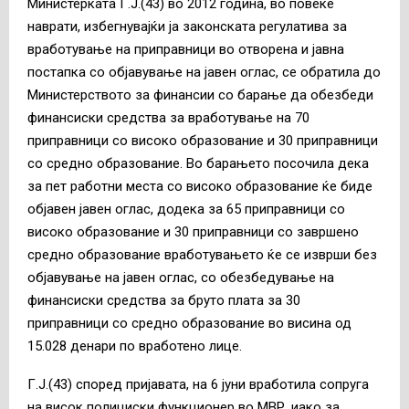
Министерката Г.Ј.(43) во 2012 година, во повеќе
наврати, избегнувајќи ја законската регулатива за
вработување на приправници во отворена и јавна
постапка со објавување на јавен оглас, се обратила до
Министерството за финансии со барање да обезбеди
финансиски средства за вработување на 70
приправници со високо образование и 30 приправници
со средно образование. Во барањето посочила дека
за пет работни места со високо образование ќе биде
објавен јавен оглас, додека за 65 приправници со
високо образование и 30 приправници со завршено
средно образование вработувањето ќе се изврши без
објавување на јавен оглас, со обезбедување на
финансиски средства за бруто плата за 30
приправници со средно образование во висина од
15.028 денари по вработено лице.
Г.Ј.(43) според пријавата, на 6 јуни вработила сопруга
на висок полициски функционер во МВР, иако за