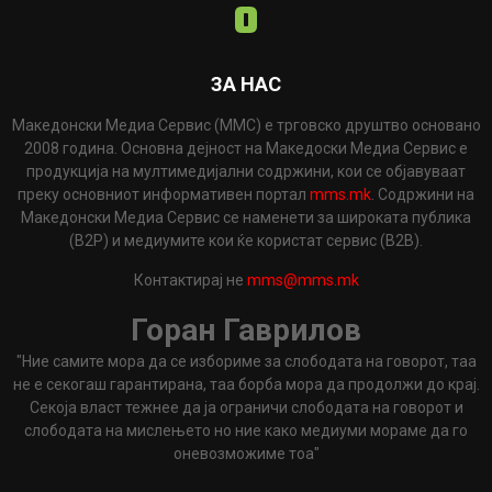
ЗА НАС
Македонски Медиа Сервис (ММС) е трговско друштво основано
2008 година. Основна дејност на Македоски Медиа Сервис е
продукција на мултимедијални содржини, кои се објавуваат
преку основниот информативен портал
mms.mk
. Содржини на
Македонски Медиа Сервис се наменети за широката публика
(B2P) и медиумите кои ќе користат сервис (B2B).
Контактирај не
mms@mms.mk
Горан Гаврилов
"Ние самите мора да се избориме за слободата на говорот, таа
не е секогаш гарантирана, таа борба мора да продолжи до крај.
Секоја власт тежнее да ја ограничи слободата на говорот и
слободата на мислењето но ние како медиуми мораме да го
оневозможиме тоа"