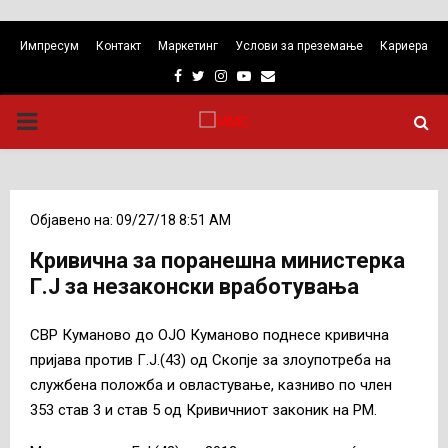
Импресум
Контакт
Маркетинг
Услови за преземање
Кариера
Facebook
Twitter
Instagram
Youtube
Email
PRIMARY
MENU
Објавено на: 09/27/18 8:51 AM
Кривична за поранешна министерка
Г.Ј за незаконски вработувања
СВР Куманово до ОЈО Куманово поднесе кривична
пријава против Г.Ј.(43) од Скопје за злоупотреба на
службена положба и овластување, казниво по член
353 став 3 и став 5 од Кривичниот законик на РМ.