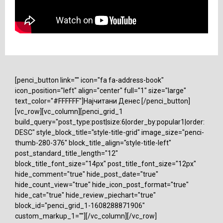
[penci_button link="" icon="fa fa-address-book"
icon_position="left" align="center" full="1" size="large"
text_color="#FFFFFF"]Најчитани Денес [/penci_button]
[vc_row][vc_column][penci_grid_1
build_query="post_type:post|size:6|order_by:popular1|order:
DESC" style_block_title="style-title-grid" image_size="penci-
thumb-280-376" block_title_align="style-title-left"
post_standard_title_length="12"
block_title_font_size="14px" post_title_font_size="12px"
hide_comment="true" hide_post_date="true"
hide_count_view="true" hide_icon_post_format="true"
hide_cat="true" hide_review_piechart="true"
block_id="penci_grid_1-1608288871906"
custom_markup_1=""][/vc_column][/vc_row]