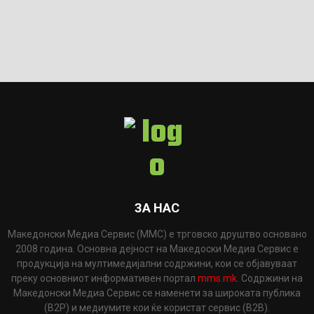
ЗА НАС
Македонски Медиа Сервис (ММС) е трговско друштво основано
2008 година. Основна дејност на Македоски Медиа Сервис е
продукција на мултимедијални содржини, кои се објавуваат
преку основниот информативен портал
mms.mk
. Содржини на
Македонски Медиа Сервис се наменети за широката публика
(B2P) и медиумите кои ќе користат сервис (B2B).