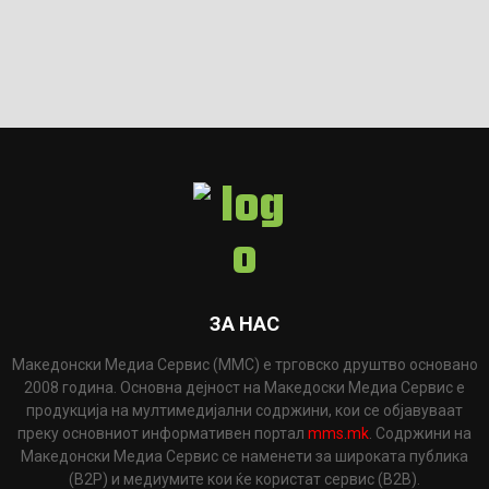
ЗА НАС
Македонски Медиа Сервис (ММС) е трговско друштво основано
2008 година. Основна дејност на Македоски Медиа Сервис е
продукција на мултимедијални содржини, кои се објавуваат
преку основниот информативен портал
mms.mk
. Содржини на
Македонски Медиа Сервис се наменети за широката публика
(B2P) и медиумите кои ќе користат сервис (B2B).