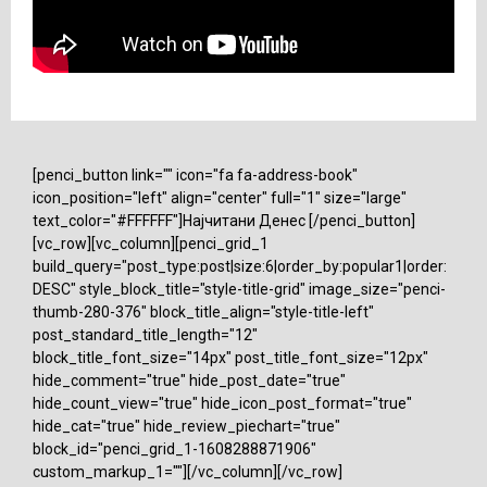
[penci_button link="" icon="fa fa-address-book"
icon_position="left" align="center" full="1" size="large"
text_color="#FFFFFF"]Најчитани Денес [/penci_button]
[vc_row][vc_column][penci_grid_1
build_query="post_type:post|size:6|order_by:popular1|order:
DESC" style_block_title="style-title-grid" image_size="penci-
thumb-280-376" block_title_align="style-title-left"
post_standard_title_length="12"
block_title_font_size="14px" post_title_font_size="12px"
hide_comment="true" hide_post_date="true"
hide_count_view="true" hide_icon_post_format="true"
hide_cat="true" hide_review_piechart="true"
block_id="penci_grid_1-1608288871906"
custom_markup_1=""][/vc_column][/vc_row]