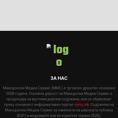
ЗА НАС
Македонски Медиа Сервис (ММС) е трговско друштво основано
2008 година. Основна дејност на Македоски Медиа Сервис е
продукција на мултимедијални содржини, кои се објавуваат
преку основниот информативен портал
mms.mk
. Содржини на
Македонски Медиа Сервис се наменети за широката публика
(B2P) и медиумите кои ќе користат сервис (B2B).