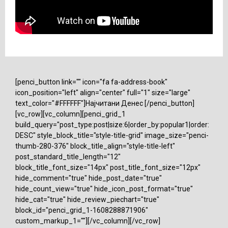
[penci_button link="" icon="fa fa-address-book"
icon_position="left" align="center" full="1" size="large"
text_color="#FFFFFF"]Најчитани Денес [/penci_button]
[vc_row][vc_column][penci_grid_1
build_query="post_type:post|size:6|order_by:popular1|order:
DESC" style_block_title="style-title-grid" image_size="penci-
thumb-280-376" block_title_align="style-title-left"
post_standard_title_length="12"
block_title_font_size="14px" post_title_font_size="12px"
hide_comment="true" hide_post_date="true"
hide_count_view="true" hide_icon_post_format="true"
hide_cat="true" hide_review_piechart="true"
block_id="penci_grid_1-1608288871906"
custom_markup_1=""][/vc_column][/vc_row]