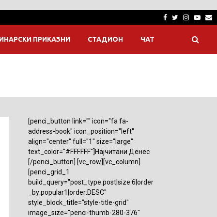
Facebook
Twitter
Instagra
Yout
E
ИНАРСКИ ПРИКАЗНИ
СТАДИОН
ЧАТ
[penci_button link="" icon="fa fa-
address-book" icon_position="left"
align="center" full="1" size="large"
text_color="#FFFFFF"]Најчитани Денес
[/penci_button] [vc_row][vc_column]
[penci_grid_1
build_query="post_type:post|size:6|order
_by:popular1|order:DESC"
style_block_title="style-title-grid"
image_size="penci-thumb-280-376"