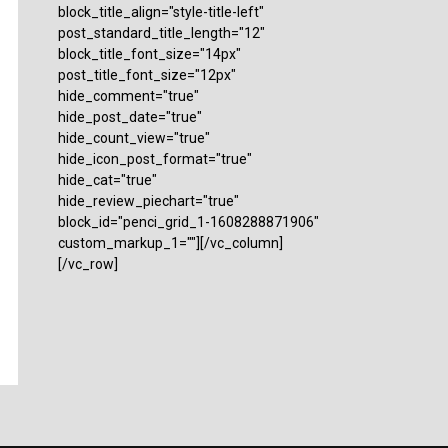
block_title_align="style-title-left"
post_standard_title_length="12"
block_title_font_size="14px"
post_title_font_size="12px"
hide_comment="true"
hide_post_date="true"
hide_count_view="true"
hide_icon_post_format="true"
hide_cat="true"
hide_review_piechart="true"
block_id="penci_grid_1-1608288871906"
custom_markup_1=""][/vc_column]
[/vc_row]