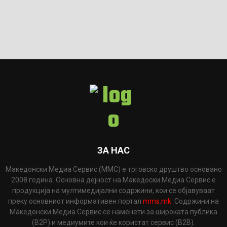
ЗА НАС
Македонски Медиа Сервис (ММС) е трговско друштво основано
2008 година. Основна дејност на Македоски Медиа Сервис е
продукција на мултимедијални содржини, кои се објавуваат
преку основниот информативен портал
mms.mk
. Содржини на
Македонски Медиа Сервис се наменети за широката публика
(B2P) и медиумите кои ќе користат сервис (B2B).