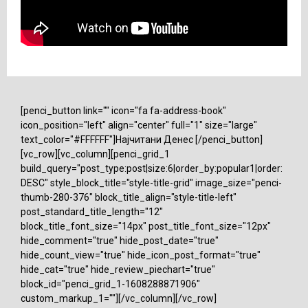
[penci_button link="" icon="fa fa-address-book"
icon_position="left" align="center" full="1" size="large"
text_color="#FFFFFF"]Најчитани Денес [/penci_button]
[vc_row][vc_column][penci_grid_1
build_query="post_type:post|size:6|order_by:popular1|order:
DESC" style_block_title="style-title-grid" image_size="penci-
thumb-280-376" block_title_align="style-title-left"
post_standard_title_length="12"
block_title_font_size="14px" post_title_font_size="12px"
hide_comment="true" hide_post_date="true"
hide_count_view="true" hide_icon_post_format="true"
hide_cat="true" hide_review_piechart="true"
block_id="penci_grid_1-1608288871906"
custom_markup_1=""][/vc_column][/vc_row]