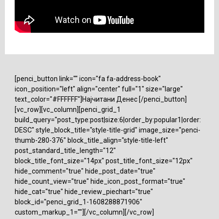
[penci_button link="" icon="fa fa-address-book"
icon_position="left" align="center" full="1" size="large"
text_color="#FFFFFF"]Најчитани Денес [/penci_button]
[vc_row][vc_column][penci_grid_1
build_query="post_type:post|size:6|order_by:popular1|order:
DESC" style_block_title="style-title-grid" image_size="penci-
thumb-280-376" block_title_align="style-title-left"
post_standard_title_length="12"
block_title_font_size="14px" post_title_font_size="12px"
hide_comment="true" hide_post_date="true"
hide_count_view="true" hide_icon_post_format="true"
hide_cat="true" hide_review_piechart="true"
block_id="penci_grid_1-1608288871906"
custom_markup_1=""][/vc_column][/vc_row]