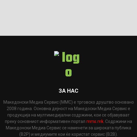
ЗА НАС
Македонски Медиа Сервис (ММС) е трговско друштво основано
2008 година. Основна дејност на Македоски Медиа Сервис е
продукција на мултимедијални содржини, кои се објавуваат
преку основниот информативен портал
mms.mk
. Содржини на
Македонски Медиа Сервис се наменети за широката публика
(B2P) и медиумите кои ќе користат сервис (B2B).