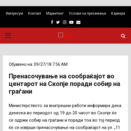
Импресум
Контакт
Маркетинг
Услови за преземање
Кариера
Facebook
Twitter
Instagram
Youtube
Email
PRIMARY
MENU
Објавено на: 09/27/18 7:56 AM
Пренасочување на сообраќајот во
центарот на Скопје поради собир на
граѓани
Министерството за внатрешни работи информира дека
денеска во периодот од 19 до 20 часот во Скопје ќе
се одржи собир на граѓани и поради тоа во тој период
ќе се изврши пренасочување на сообраќајот на ул. „11