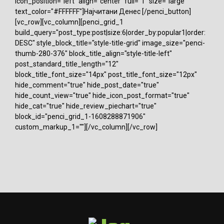
icon_position="left" align="center" full="1" size="large"
text_color="#FFFFFF"]Најчитани Денес [/penci_button]
[vc_row][vc_column][penci_grid_1
build_query="post_type:post|size:6|order_by:popular1|order:
DESC" style_block_title="style-title-grid" image_size="penci-
thumb-280-376" block_title_align="style-title-left"
post_standard_title_length="12"
block_title_font_size="14px" post_title_font_size="12px"
hide_comment="true" hide_post_date="true"
hide_count_view="true" hide_icon_post_format="true"
hide_cat="true" hide_review_piechart="true"
block_id="penci_grid_1-1608288871906"
custom_markup_1=""][/vc_column][/vc_row]