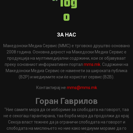
ЗА НАС
Македонски Медиа Сервис (ММС) е трговско друштво основано
2008 година. Основна дејност на Македоски Медиа Сервис е
продукција на мултимедијални содржини, кои се објавуваат
преку основниот информативен портал
mms.mk
. Содржини на
Македонски Медиа Сервис се наменети за широката публика
(B2P) и медиумите кои ќе користат сервис (B2B).
Контактирај не
mms@mms.mk
Горан Гаврилов
"Ние самите мора да се избориме за слободата на говорот, таа
не е секогаш гарантирана, таа борба мора да продолжи до крај.
Секоја власт тежнее да ја ограничи слободата на говорот и
слободата на мислењето но ние како медиуми мораме да го