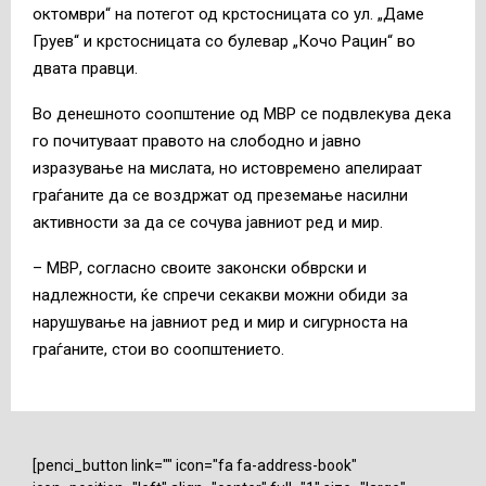
октомври“ на потегот од крстосницата со ул. „Даме
Груев“ и крстосницата со булевар „Кочо Рацин“ во
двата правци.
Во денешното соопштение од МВР се подвлекува дека
го почитуваат правото на слободно и јавно
изразување на мислата, но истовремено апелираат
граѓаните да се воздржат од преземање насилни
активности за да се сочува јавниот ред и мир.
– МВР, согласно своите законски обврски и
надлежности, ќе спречи секакви можни обиди за
нарушување на јавниот ред и мир и сигурноста на
граѓаните, стои во соопштението.
[penci_button link="" icon="fa fa-address-book"