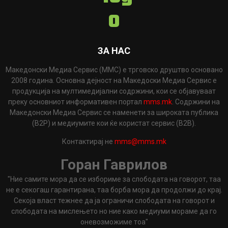
ЗА НАС
Македонски Медиа Сервис (ММС) е трговско друштво основано
2008 година. Основна дејност на Македоски Медиа Сервис е
продукција на мултимедијални содржини, кои се објавуваат
преку основниот информативен портал
mms.mk
. Содржини на
Македонски Медиа Сервис се наменети за широката публика
(B2P) и медиумите кои ќе користат сервис (B2B).
Контактирај не
mms@mms.mk
Горан Гаврилов
"Ние самите мора да се избориме за слободата на говорот, таа
не е секогаш гарантирана, таа борба мора да продолжи до крај.
Секоја власт тежнее да ја ограничи слободата на говорот и
слободата на мислењето но ние како медиуми мораме да го
оневозможиме тоа"