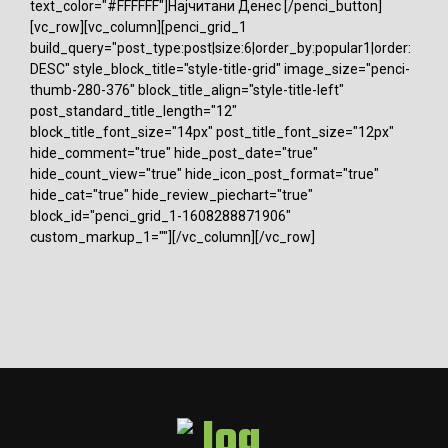
text_color="#FFFFFF"]Најчитани Денес [/penci_button]
[vc_row][vc_column][penci_grid_1
build_query="post_type:post|size:6|order_by:popular1|order:
DESC" style_block_title="style-title-grid" image_size="penci-
thumb-280-376" block_title_align="style-title-left"
post_standard_title_length="12"
block_title_font_size="14px" post_title_font_size="12px"
hide_comment="true" hide_post_date="true"
hide_count_view="true" hide_icon_post_format="true"
hide_cat="true" hide_review_piechart="true"
block_id="penci_grid_1-1608288871906"
custom_markup_1=""][/vc_column][/vc_row]