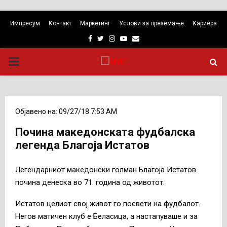
Импресум
Контакт
Маркетинг
Услови за преземање
Кариера
Facebook
Twitter
Instagram
Youtube
Email
PRIMARY
MENU
Објавено на: 09/27/18 7:53 AM
Почина македонската фудбалска
легенда Благоја Истатов
Легендарниот македонски голман Благоја Истатов
почина денеска во 71. година од животот.
Истатов целиот свој живот го посвети на фудбалот.
Негов матичен клуб е Беласица, а настапуваше и за