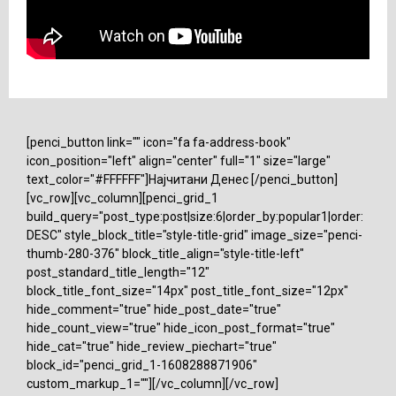
[penci_button link="" icon="fa fa-address-book"
icon_position="left" align="center" full="1" size="large"
text_color="#FFFFFF"]Најчитани Денес [/penci_button]
[vc_row][vc_column][penci_grid_1
build_query="post_type:post|size:6|order_by:popular1|order:
DESC" style_block_title="style-title-grid" image_size="penci-
thumb-280-376" block_title_align="style-title-left"
post_standard_title_length="12"
block_title_font_size="14px" post_title_font_size="12px"
hide_comment="true" hide_post_date="true"
hide_count_view="true" hide_icon_post_format="true"
hide_cat="true" hide_review_piechart="true"
block_id="penci_grid_1-1608288871906"
custom_markup_1=""][/vc_column][/vc_row]