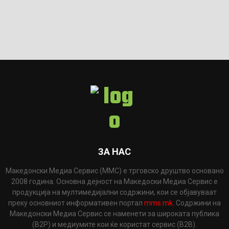
ЗА НАС
Македонски Медиа Сервис (ММС) е трговско друштво основано
2008 година. Основна дејност на Македоски Медиа Сервис е
продукција на мултимедијални содржини, кои се објавуваат
преку основниот информативен портал
mms.mk
. Содржини на
Македонски Медиа Сервис се наменети за широката публика
(B2P) и медиумите кои ќе користат сервис (B2B).