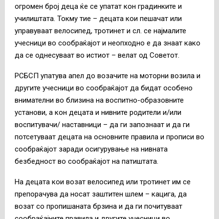
огромен број деца ќе се упатат кон градинките и
училиштата. Токму тие – децата кои пешачат или
управуваат велосипед, тротинет и сл. се најмалите
учесници во сообраќајот и неопходно е да знаат како
да сe однесуваат во истиот – велат од Советот.
РСБСП упатува апел до возачите на моторни возила и
другите учесници во сообраќајот да бидат особено
внимателни во близина на воспитно-образовните
установи, а кон децата и нивните родители и/или
воспитувачи/ наставници – да ги запознаат и да ги
потсетуваат децата на основните правила и прописи во
сообраќајот заради осигурување на нивната
безбедност во сообраќајот на патиштата.
На децата кои возат велосипед или тротинет им се
препорачува да носат заштитен шлем – кацига, да
возат со пропишаната брзина и да ги почитуваат
сообраќајните правила и другите учесници во