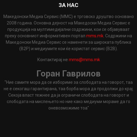
ЗА НАС
Македонски Медиа Сервис (ММС) е трговско друштво основано
2008 година. Основна дејност на Македоски Медиа Сервис е
продукција на мултимедијални содржини, кои се објавуваат
преку основниот информативен портал
mms.mk
. Содржини на
Македонски Медиа Сервис се наменети за широката публика
(B2P) и медиумите кои ќе користат сервис (B2B).
Контактирај не
mms@mms.mk
Горан Гаврилов
"Ние самите мора да се избориме за слободата на говорот, таа
не е секогаш гарантирана, таа борба мора да продолжи до крај.
Секоја власт тежнее да ја ограничи слободата на говорот и
слободата на мислењето но ние како медиуми мораме да го
оневозможиме тоа"