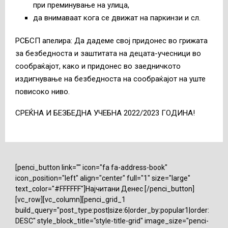
при преминување на улица,
да внимаваат кога се движат на паркинзи и сл.
РСБСП апелира: Да дадеме свој придонес во грижата
за безбедноста и заштитата на децата-учесници во
сообраќајот, како и придонес во заедничкото
издигнување на безбедноста на сообраќајот на уште
повисоко ниво.
СРЕЌНА И БЕЗБЕДНА УЧЕБНА 2022/2023 ГОДИНА!
[penci_button link="" icon="fa fa-address-book"
icon_position="left" align="center" full="1" size="large"
text_color="#FFFFFF"]Најчитани Денес [/penci_button]
[vc_row][vc_column][penci_grid_1
build_query="post_type:post|size:6|order_by:popular1|order:
DESC" style_block_title="style-title-grid" image_size="penci-