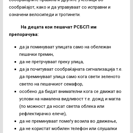
сообраќајот, како и да управуваат со исправни и
означени велосипеди и тротинети.
На децата кои пешачат РСБСП им
препорачува:
да ја поминуваат улицата само на обележан
пешачки премин,
да не претрчуваат преку улица,
да ја почитуваат сообраќајната сигнализација т.е.
да преминуваат улица само кога свети зеленото
светло на пешачкиот семафор,
особено да бидат внимателни кога се движат во
услови на намалена видливост т.е. дожд и магла
(по можност да носат светла облека или
рефлектирачко елече),
да не преминуваат помеѓу возила во движење,
да не користат мобилен телефон или слушалки