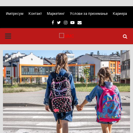
Импресум
Контакт
Маркетинг
Услови за преземање
Кариера
Facebook
Twitter
Instagram
Youtube
Email
PRIMARY
MENU