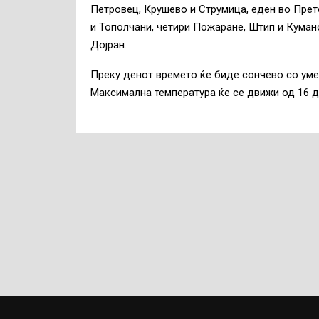
Петровец, Крушево и Струмица, еден во Прето
и Тополчани, четири Пожаране, Штип и Кумано
Дојран.
Преку денот времето ќе биде сончево со уме
Максимална температура ќе се движи од 16 д