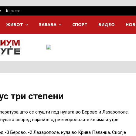
е
Кариера
ЖИВОТ
ЗАБАВА
СПОРТ
ВИДЕО
НОВ
ус три степени
пература што се спушти под нулата во Берово и Лазарополе.
нулата според најавите од метеоролозите ќе има и утре.
 -3 Берово, -2 Лазарополе, нула во Крива Паланка, Скопје