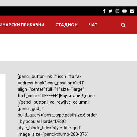
Facebook
Twitter
Instagra
Yout
E
ИНАРСКИ ПРИКАЗНИ
СТАДИОН
ЧАТ
[penci_button link="" icon="fa fa-
address-book" icon_position="left"
align="center" full="1" size="large"
text_color="#FFFFFF"]Најчитани Денес
[/penci_button] [vc_row][vc_column]
[penci_grid_1
build_query="post_type:post|size:6|order
_by:popular1|order:DESC"
style_block_title="style-title-grid"
image_size="penci-thumb-280-376"