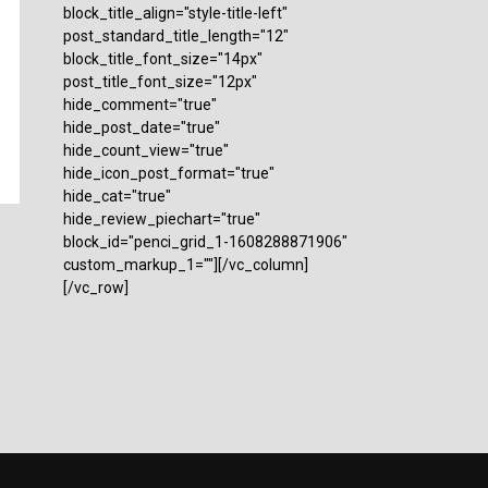
block_title_align="style-title-left"
post_standard_title_length="12"
block_title_font_size="14px"
post_title_font_size="12px"
hide_comment="true"
hide_post_date="true"
hide_count_view="true"
hide_icon_post_format="true"
hide_cat="true"
hide_review_piechart="true"
block_id="penci_grid_1-1608288871906"
custom_markup_1=""][/vc_column]
[/vc_row]