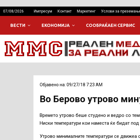
07/08/2026
Импресум
Контакт
Маркетинг
Услови за преземањ
ВЕСТИ
ЕКОНОМИЈА
СООБРАЌАЕН СЕРВИС
Објавено на: 09/27/18 7:23 AM
Во Берово утрово мин
Времето утрово беше студено и ведро со тем
Ниски температури кои наместа ќе бидат под 
Утрово минималните температури се движеа од