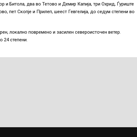
р и Битола, два во Тетово и Демир Капија, три Охрид, Ѓуриште
во, пет Скопје и Прилеп, шеест Гевгелија, до седум степени во
рен, локално повремено и засилен североисточен ветер.
о 24 степени.