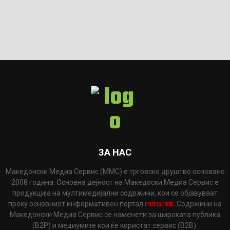
ЗА НАС
Македонски Медиа Сервис (ММС) е трговско друштво основано
2008 година. Основна дејност на Македоски Медиа Сервис е
продукција на мултимедијални содржини, кои се објавуваат
преку основниот информативен портал
mms.mk
. Содржини на
Македонски Медиа Сервис се наменети за широката публика
(B2P) и медиумите кои ќе користат сервис (B2B).