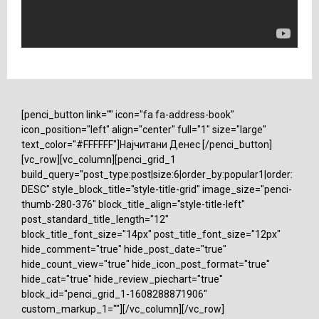
[penci_button link="" icon="fa fa-address-book"
icon_position="left" align="center" full="1" size="large"
text_color="#FFFFFF"]Најчитани Денес [/penci_button]
[vc_row][vc_column][penci_grid_1
build_query="post_type:post|size:6|order_by:popular1|order:
DESC" style_block_title="style-title-grid" image_size="penci-
thumb-280-376" block_title_align="style-title-left"
post_standard_title_length="12"
block_title_font_size="14px" post_title_font_size="12px"
hide_comment="true" hide_post_date="true"
hide_count_view="true" hide_icon_post_format="true"
hide_cat="true" hide_review_piechart="true"
block_id="penci_grid_1-1608288871906"
custom_markup_1=""][/vc_column][/vc_row]