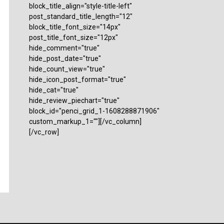
block_title_align="style-title-left"
post_standard_title_length="12"
block_title_font_size="14px"
post_title_font_size="12px"
hide_comment="true"
hide_post_date="true"
hide_count_view="true"
hide_icon_post_format="true"
hide_cat="true"
hide_review_piechart="true"
block_id="penci_grid_1-1608288871906"
custom_markup_1=""][/vc_column]
[/vc_row]