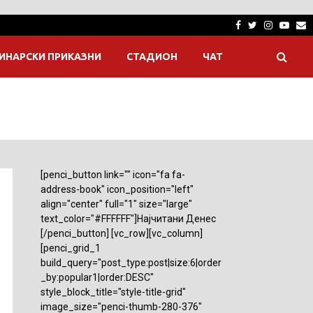
Facebook
Twitter
Instagra
Yout
E
ИНАРСКИ ПРИКАЗНИ
СТАДИОН
ЧАТ
[penci_button link="" icon="fa fa-
address-book" icon_position="left"
align="center" full="1" size="large"
text_color="#FFFFFF"]Најчитани Денес
[/penci_button] [vc_row][vc_column]
[penci_grid_1
build_query="post_type:post|size:6|order
_by:popular1|order:DESC"
style_block_title="style-title-grid"
image_size="penci-thumb-280-376"