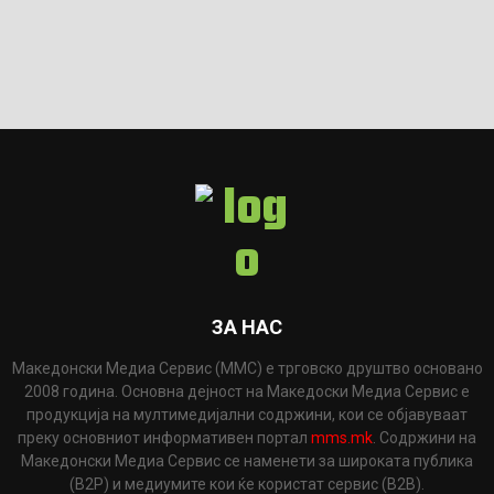
ЗА НАС
Македонски Медиа Сервис (ММС) е трговско друштво основано
2008 година. Основна дејност на Македоски Медиа Сервис е
продукција на мултимедијални содржини, кои се објавуваат
преку основниот информативен портал
mms.mk
. Содржини на
Македонски Медиа Сервис се наменети за широката публика
(B2P) и медиумите кои ќе користат сервис (B2B).