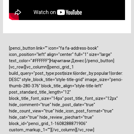
[penci_button link="" icon="fa fa-address-book"
icon_position="left" align="center" full="1" size="large"
text_color="#FFFFFF"]Најчитани Денес [/penci_button]
[vc_row][vc_column][penci_grid_1
build_query="post_type:post|size:6|order_by:popular1|order:
DESC" style_block_title="style-title-grid" image_size="penci-
thumb-280-376" block_title_align="style-title-left"
post_standard_title_length="12"
block_title_font_size="14px" post_title_font_size="12px"
hide_comment="true" hide_post_date="true"
hide_count_view="true" hide_icon_post_format="true"
hide_cat="true" hide_review_piechart="true"
block_id="penci_grid_1-1608288871906"
custom_markup_1=""][/vc_column][/vc_row]