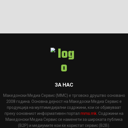
ЗА НАС
Македонски Медиа Сервис (ММС) е трговско друштво основано
2008 година. Основна дејност на Македоски Медиа Сервис е
продукција на мултимедијални содржини, кои се објавуваат
преку основниот информативен портал
mms.mk
. Содржини на
Македонски Медиа Сервис се наменети за широката публика
(B2P) и медиумите кои ќе користат сервис (B2B).