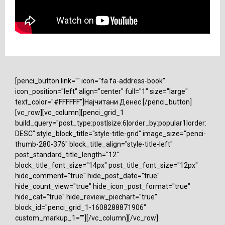
[penci_button link="" icon="fa fa-address-book"
icon_position="left" align="center" full="1" size="large"
text_color="#FFFFFF"]Најчитани Денес [/penci_button]
[vc_row][vc_column][penci_grid_1
build_query="post_type:post|size:6|order_by:popular1|order:
DESC" style_block_title="style-title-grid" image_size="penci-
thumb-280-376" block_title_align="style-title-left"
post_standard_title_length="12"
block_title_font_size="14px" post_title_font_size="12px"
hide_comment="true" hide_post_date="true"
hide_count_view="true" hide_icon_post_format="true"
hide_cat="true" hide_review_piechart="true"
block_id="penci_grid_1-1608288871906"
custom_markup_1=""][/vc_column][/vc_row]