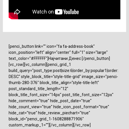
[penci_button link="" icon="fa fa-address-book"
icon_position="left" align="center" full="1" size="large"
text_color="#FFFFFF"]Најчитани Денес [/penci_button]
[vc_row][vc_column][penci_grid_1
build_query="post_type:post|size:6|order_by:popular1|order:
DESC" style_block_title="style-title-grid" image_size="penci-
thumb-280-376" block_title_align="style-title-left"
post_standard_title_length="12"
block_title_font_size="14px" post_title_font_size="12px"
hide_comment="true" hide_post_date="true"
hide_count_view="true" hide_icon_post_format="true"
hide_cat="true" hide_review_piechart="true"
block_id="penci_grid_1-1608288871906"
custom_markup_1=""][/vc_column][/vc_row]