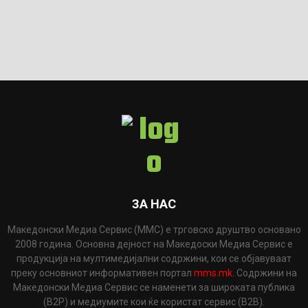
ЗА НАС
Македонски Медиа Сервис (ММС) е трговско друштво основано
2008 година. Основна дејност на Македоски Медиа Сервис е
продукција на мултимедијални содржини, кои се објавуваат
преку основниот информативен портал
mms.mk
. Содржини на
Македонски Медиа Сервис се наменети за широката публика
(B2P) и медиумите кои ќе користат сервис (B2B).