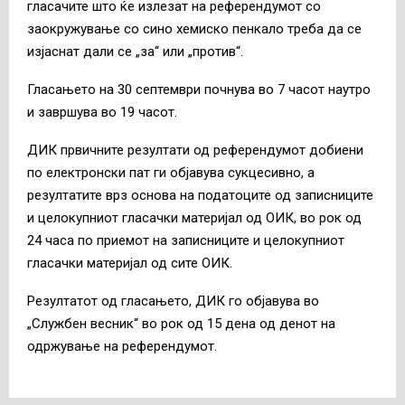
гласачите што ќе излезат на референдумот со
заокружување со сино хемиско пенкало треба да се
изјаснат дали се „за“ или „против“.
Гласањето на 30 септември почнува во 7 часот наутро
и завршува во 19 часот.
ДИК првичните резултати од референдумот добиени
по електронски пат ги објавува сукцесивно, а
резултатите врз основа на податоците од записниците
и целокупниот гласачки материјал од ОИК, во рок од
24 часа по приемот на записниците и целокупниот
гласачки материјал од сите ОИК.
Резултатот од гласањето, ДИК го објавува во
„Службен весник“ во рок од 15 дена од денот на
одржување на референдумот.