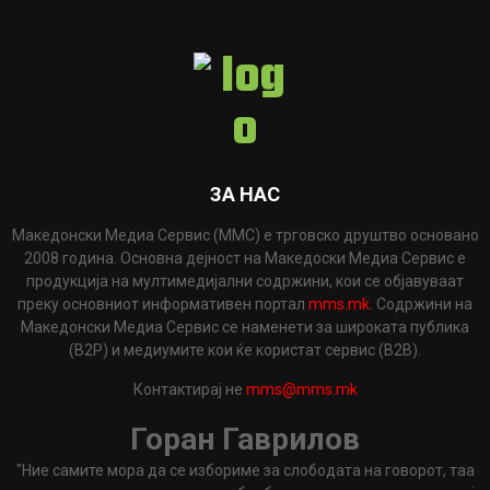
ЗА НАС
Македонски Медиа Сервис (ММС) е трговско друштво основано
2008 година. Основна дејност на Македоски Медиа Сервис е
продукција на мултимедијални содржини, кои се објавуваат
преку основниот информативен портал
mms.mk
. Содржини на
Македонски Медиа Сервис се наменети за широката публика
(B2P) и медиумите кои ќе користат сервис (B2B).
Контактирај не
mms@mms.mk
Горан Гаврилов
"Ние самите мора да се избориме за слободата на говорот, таа