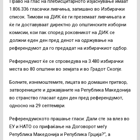
Право на глас на плебисцитарното изјаснување имаат
1.806.336 гласачки ливчиња, запишано во Избирачки
список. Тимови на ДИК ќе ги преземаат ливчињата и
ќе ги доставуваат директно до општинските изборни
комисии, кои пак според роковникот на ДИК се
должни еден ден пред денот на одржување на
референдумот да го предадат на избирачкиот одбор.
Референдумот ќе се спроведува на 3.480 избирачки
места во 80 општини во земјата и во Градот Скопје.
Болните, изнемоштемите, лицата во домашен притвор,
затворениците и државјаните на Република Македонија
во странство гласаат еден ден пред референдумот,
односно на 29 септември.
Референдумското прашање гласи: Дали сте за влез во
ЕУ и НАТО со прифаќање на Договорот меѓу
Република Македонија и Република Грција?“, а