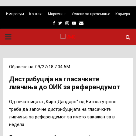
Импресум
Контакт
Маркетинг
Услови за преземање
Кариера
Facebook
Twitter
Instagram
Youtube
Email
PRIMARY
MENU
Објавено на: 09/27/18 7:04 AM
Дистрибуција на гласачките
ливчиња до ОИК за референдумот
Од печатницата „Киро Дандаро“ од Битола утрово
треба да започне дистрибуцијата на гласачките
ливчиња за референдумот за името закажан за в
недела.