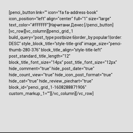
[penci_button link="" icon="fa fa-address-book"
icon_position="left" align="center" full="1" size="large"
text_color="#FFFFFF"]Најчитани Денес [/penci_button]
[vc_row][vc_column][penci_grid_1
build_query="post_type:post|size:6|order_by:popular1|order:
DESC" style_block_title="style-title-grid" image_size="penci-
thumb-280-376" block_title_align="style-title-left"
post_standard_title_length="12"
block_title_font_size="14px" post_title_font_size="12px"
hide_comment="true" hide_post_date="true"
hide_count_view="true" hide_icon_post_format="true"
hide_cat="true" hide_review_piechart="true"
block_id="penci_grid_1-1608288871906"
custom_markup_1=""][/vc_column][/vc_row]