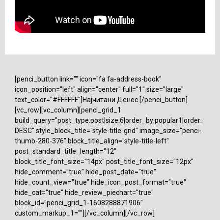
[penci_button link="" icon="fa fa-address-book"
icon_position="left" align="center" full="1" size="large"
text_color="#FFFFFF"]Најчитани Денес [/penci_button]
[vc_row][vc_column][penci_grid_1
build_query="post_type:post|size:6|order_by:popular1|order:
DESC" style_block_title="style-title-grid" image_size="penci-
thumb-280-376" block_title_align="style-title-left"
post_standard_title_length="12"
block_title_font_size="14px" post_title_font_size="12px"
hide_comment="true" hide_post_date="true"
hide_count_view="true" hide_icon_post_format="true"
hide_cat="true" hide_review_piechart="true"
block_id="penci_grid_1-1608288871906"
custom_markup_1=""][/vc_column][/vc_row]