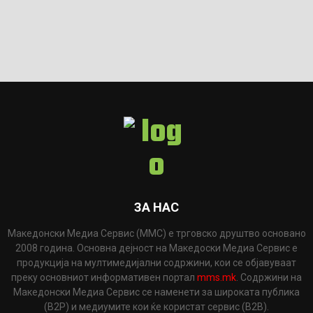
ЗА НАС
Македонски Медиа Сервис (ММС) е трговско друштво основано
2008 година. Основна дејност на Македоски Медиа Сервис е
продукција на мултимедијални содржини, кои се објавуваат
преку основниот информативен портал
mms.mk
. Содржини на
Македонски Медиа Сервис се наменети за широката публика
(B2P) и медиумите кои ќе користат сервис (B2B).