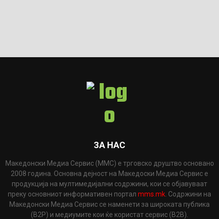
ЗА НАС
Македонски Медиа Сервис (ММС) е трговско друштво основано
2008 година. Основна дејност на Македоски Медиа Сервис е
продукција на мултимедијални содржини, кои се објавуваат
преку основниот информативен портал
mms.mk
. Содржини на
Македонски Медиа Сервис се наменети за широката публика
(B2P) и медиумите кои ќе користат сервис (B2B).