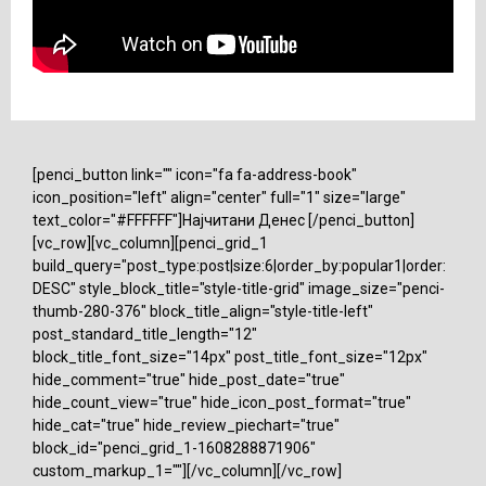
[penci_button link="" icon="fa fa-address-book"
icon_position="left" align="center" full="1" size="large"
text_color="#FFFFFF"]Најчитани Денес [/penci_button]
[vc_row][vc_column][penci_grid_1
build_query="post_type:post|size:6|order_by:popular1|order:
DESC" style_block_title="style-title-grid" image_size="penci-
thumb-280-376" block_title_align="style-title-left"
post_standard_title_length="12"
block_title_font_size="14px" post_title_font_size="12px"
hide_comment="true" hide_post_date="true"
hide_count_view="true" hide_icon_post_format="true"
hide_cat="true" hide_review_piechart="true"
block_id="penci_grid_1-1608288871906"
custom_markup_1=""][/vc_column][/vc_row]