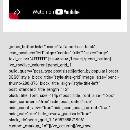
[penci_button link="" icon="fa fa-address-book"
icon_position="left" align="center" full="1" size="large"
text_color="#FFFFFF"]Најчитани Денес [/penci_button]
[vc_row][vc_column][penci_grid_1
build_query="post_type:post|size:6|order_by:popular1|order:
DESC" style_block_title="style-title-grid" image_size="penci-
thumb-280-376" block_title_align="style-title-left"
post_standard_title_length="12"
block_title_font_size="14px" post_title_font_size="12px"
hide_comment="true" hide_post_date="true"
hide_count_view="true" hide_icon_post_format="true"
hide_cat="true" hide_review_piechart="true"
block_id="penci_grid_1-1608288871906"
custom_markup_1=""][/vc_column][/vc_row]