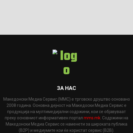
ЗА НАС
Македонски Медиа Сервис (ММС) е трговско друштво основано
2008 година. Основна дејност на Македоски Медиа Сервис е
продукција на мултимедијални содржини, кои се објавуваат
преку основниот информативен портал
mms.mk
. Содржини на
Македонски Медиа Сервис се наменети за широката публика
(B2P) и медиумите кои ќе користат сервис (B2B).