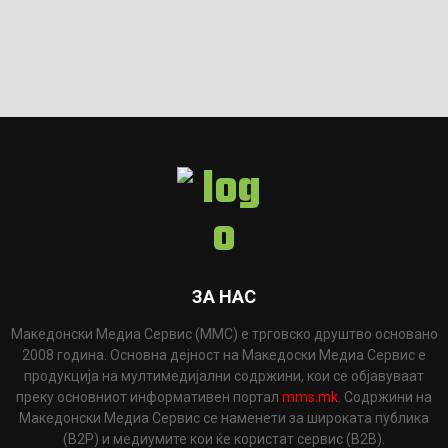
ЗА НАС
Македонски Медиа Сервис (ММС) е трговско друштво основано
2008 година. Основна дејност на Македоски Медиа Сервис е
продукција на мултимедијални содржини, кои се објавуваат
преку основниот информативен портал
mms.mk
. Содржини на
Македонски Медиа Сервис се наменети за широката публика
(B2P) и медиумите кои ќе користат сервис (B2B).