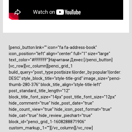
[penci_button link="" icon="fa fa-address-book"
icon_position="left" align="center" full="1" size="large"
text_color="#FFFFFF"]Најчитани Денес [/penci_button]
[vc_row][vc_column][penci_grid_1
build_query="post_type:post|size:6|order_by:popular1|order:
DESC" style_block_title="style-title-grid" image_size="penci-
thumb-280-376" block_title_align="style-title-left"
post_standard_title_length="12"
block_title_font_size="14px" post_title_font_size="12px"
hide_comment="true" hide_post_date="true"
hide_count_view="true" hide_icon_post_format="true"
hide_cat="true" hide_review_piechart="true"
block_id="penci_grid_1-1608288871906"
custom_markup_1=""][/vc_column][/vc_row]