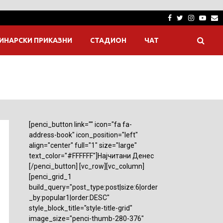
Facebook
Twitter
Instagra
Yout
E
ИНАРСКИ ПРИКАЗНИ
СТАДИОН
ЧАТ
[penci_button link="" icon="fa fa-
address-book" icon_position="left"
align="center" full="1" size="large"
text_color="#FFFFFF"]Најчитани Денес
[/penci_button] [vc_row][vc_column]
[penci_grid_1
build_query="post_type:post|size:6|order
_by:popular1|order:DESC"
style_block_title="style-title-grid"
image_size="penci-thumb-280-376"