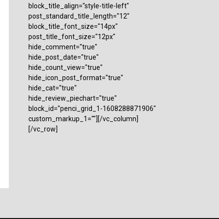
block_title_align="style-title-left"
post_standard_title_length="12"
block_title_font_size="14px"
post_title_font_size="12px"
hide_comment="true"
hide_post_date="true"
hide_count_view="true"
hide_icon_post_format="true"
hide_cat="true"
hide_review_piechart="true"
block_id="penci_grid_1-1608288871906"
custom_markup_1=""][/vc_column]
[/vc_row]