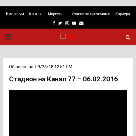
Импресум
Контакт
Маркетинг
Услови за преземање
Кариера
Facebook
Twitter
Instagram
Youtube
Email
PRIMARY
MENU
Објавено на: 09/26/18 12:51 PM
Стадион на Канал 77 – 06.02.2016