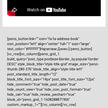
[penci_button link="" icon="fa fa-address-book"
icon_position="left" align="center" full="1" size="large"
text_color="#FFFFFF"]Најчитани Денес [/penci_button]
[vc_row][vc_column][penci_grid_1
build_query="post_type:post|size:6|order_by:popular1|order:
DESC" style_block_title="style-title-grid" image_size="penci-
thumb-280-376" block_title_align="style-title-left"
post_standard_title_length="12"
block_title_font_size="14px" post_title_font_size="12px"
hide_comment="true" hide_post_date="true"
hide_count_view="true" hide_icon_post_format="true"
hide_cat="true" hide_review_piechart="true"
block_id="penci_grid_1-1608288871906"
custom_markup_1=""][/vc_column][/vc_row]