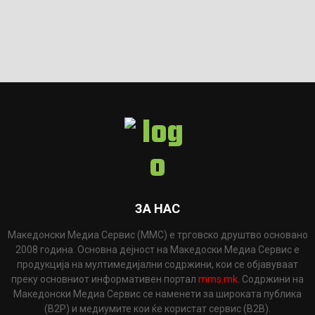
ЗА НАС
Македонски Медиа Сервис (ММС) е трговско друштво основано
2008 година. Основна дејност на Македоски Медиа Сервис е
продукција на мултимедијални содржини, кои се објавуваат
преку основниот информативен портал
mms.mk
. Содржини на
Македонски Медиа Сервис се наменети за широката публика
(B2P) и медиумите кои ќе користат сервис (B2B).