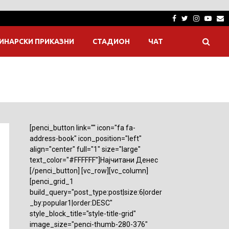
Facebook
Twitter
Instagra
Yout
E
ИНАРСКИ ПРИКАЗНИ
СТАДИОН
ЧАТ
[penci_button link="" icon="fa fa-
address-book" icon_position="left"
align="center" full="1" size="large"
text_color="#FFFFFF"]Најчитани Денес
[/penci_button] [vc_row][vc_column]
[penci_grid_1
build_query="post_type:post|size:6|order
_by:popular1|order:DESC"
style_block_title="style-title-grid"
image_size="penci-thumb-280-376"