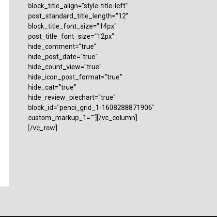
block_title_align="style-title-left"
post_standard_title_length="12"
block_title_font_size="14px"
post_title_font_size="12px"
hide_comment="true"
hide_post_date="true"
hide_count_view="true"
hide_icon_post_format="true"
hide_cat="true"
hide_review_piechart="true"
block_id="penci_grid_1-1608288871906"
custom_markup_1=""][/vc_column]
[/vc_row]