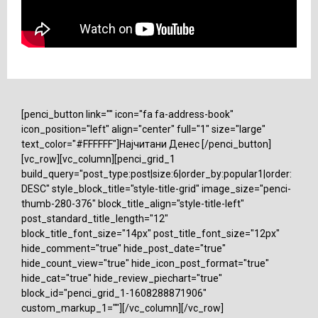
[penci_button link="" icon="fa fa-address-book"
icon_position="left" align="center" full="1" size="large"
text_color="#FFFFFF"]Најчитани Денес [/penci_button]
[vc_row][vc_column][penci_grid_1
build_query="post_type:post|size:6|order_by:popular1|order:
DESC" style_block_title="style-title-grid" image_size="penci-
thumb-280-376" block_title_align="style-title-left"
post_standard_title_length="12"
block_title_font_size="14px" post_title_font_size="12px"
hide_comment="true" hide_post_date="true"
hide_count_view="true" hide_icon_post_format="true"
hide_cat="true" hide_review_piechart="true"
block_id="penci_grid_1-1608288871906"
custom_markup_1=""][/vc_column][/vc_row]