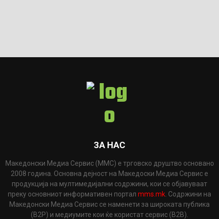
ЗА НАС
Македонски Медиа Сервис (ММС) е трговско друштво основано
2008 година. Основна дејност на Македоски Медиа Сервис е
продукција на мултимедијални содржини, кои се објавуваат
преку основниот информативен портал
mms.mk
. Содржини на
Македонски Медиа Сервис се наменети за широката публика
(B2P) и медиумите кои ќе користат сервис (B2B).