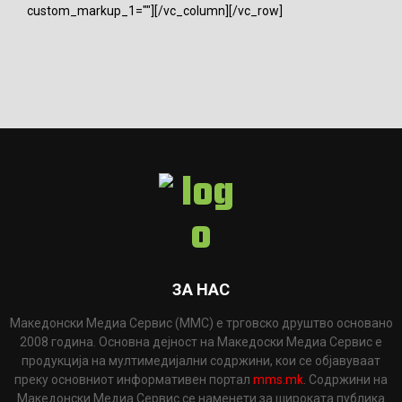
custom_markup_1=""][/vc_column][/vc_row]
ЗА НАС
Македонски Медиа Сервис (ММС) е трговско друштво основано
2008 година. Основна дејност на Македоски Медиа Сервис е
продукција на мултимедијални содржини, кои се објавуваат
преку основниот информативен портал
mms.mk
. Содржини на
Македонски Медиа Сервис се наменети за широката публика