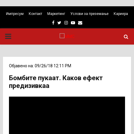
Импресум
Контакт
Маркетинг
Услови за преземање
Кариера
Facebook
Twitter
Instagram
Youtube
Email
PRIMARY
MENU
Објавено на: 09/26/18 12:11 PM
Бомбите пукаат. Каков ефект
предизивкаа