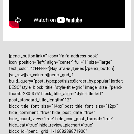
[penci_button link="" icon="fa fa-address-book"
icon_position="left" align="center" full="1" size="large"
text_color="#FFFFFF"]Најчитани Денес [/penci_button]
[vc_row][vc_column][penci_grid_1
build_query="post_type:post|size:6|order_by:popular1|order:
DESC" style_block_title="style-title-grid" image_size="penci-
thumb-280-376" block_title_align="style-title-left"
post_standard_title_length="12"
block_title_font_size="14px" post_title_font_size="12px"
hide_comment="true" hide_post_date="true"
hide_count_view="true" hide_icon_post_format="true"
hide_cat="true" hide_review_piechart="true"
block_id="penci_grid_1-1608288871906"