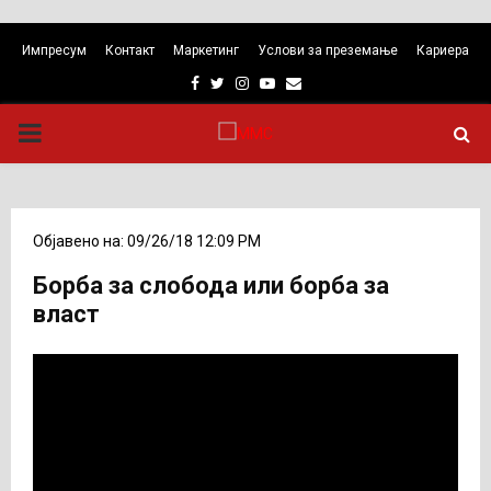
Импресум
Контакт
Маркетинг
Услови за преземање
Кариера
Facebook
Twitter
Instagram
Youtube
Email
PRIMARY
MENU
Објавено на: 09/26/18 12:09 PM
Борба за слобода или борба за
власт