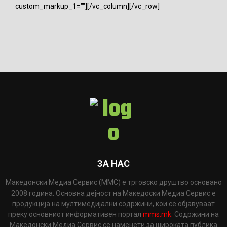
custom_markup_1=""][/vc_column][/vc_row]
ЗА НАС
Македонски Медиа Сервис (ММС) е трговско друштво основано
2008 година. Основна дејност на Македоски Медиа Сервис е
продукција на мултимедијални содржини, кои се објавуваат
преку основниот информативен портал
mms.mk
. Содржини на
Македонски Медиа Сервис се наменети за широката публика