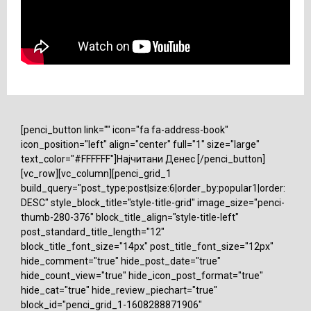
[penci_button link="" icon="fa fa-address-book"
icon_position="left" align="center" full="1" size="large"
text_color="#FFFFFF"]Најчитани Денес [/penci_button]
[vc_row][vc_column][penci_grid_1
build_query="post_type:post|size:6|order_by:popular1|order:
DESC" style_block_title="style-title-grid" image_size="penci-
thumb-280-376" block_title_align="style-title-left"
post_standard_title_length="12"
block_title_font_size="14px" post_title_font_size="12px"
hide_comment="true" hide_post_date="true"
hide_count_view="true" hide_icon_post_format="true"
hide_cat="true" hide_review_piechart="true"
block_id="penci_grid_1-1608288871906"