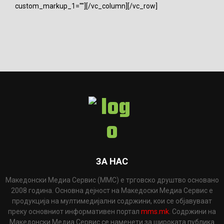
custom_markup_1=""][/vc_column][/vc_row]
ЗА НАС
Македонски Медиа Сервис (ММС) е трговско друштво основано
2008 година. Основна дејност на Македоски Медиа Сервис е
продукција на мултимедијални содржини, кои се објавуваат
преку основниот информативен портал
mms.mk
. Содржини на
Македонски Медиа Сервис се наменети за широката публика