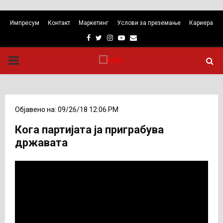
Импресум
Контакт
Маркетинг
Услови за преземање
Кариера
Facebook
Twitter
Instagram
Youtube
Email
PRIMARY
MENU
Објавено на: 09/26/18 12:06 PM
Кога партијата ја приграбува
државата