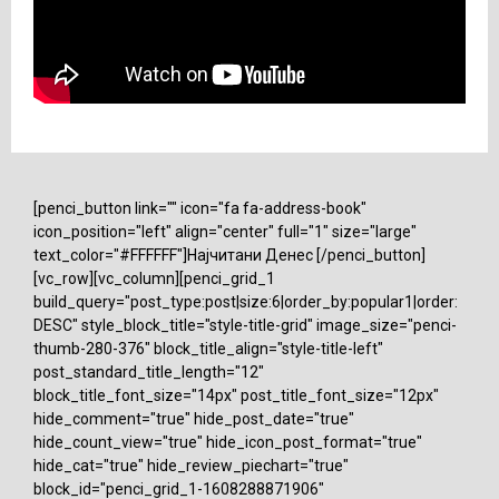
[penci_button link="" icon="fa fa-address-book"
icon_position="left" align="center" full="1" size="large"
text_color="#FFFFFF"]Најчитани Денес [/penci_button]
[vc_row][vc_column][penci_grid_1
build_query="post_type:post|size:6|order_by:popular1|order:
DESC" style_block_title="style-title-grid" image_size="penci-
thumb-280-376" block_title_align="style-title-left"
post_standard_title_length="12"
block_title_font_size="14px" post_title_font_size="12px"
hide_comment="true" hide_post_date="true"
hide_count_view="true" hide_icon_post_format="true"
hide_cat="true" hide_review_piechart="true"
block_id="penci_grid_1-1608288871906"