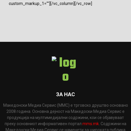
custom_markup_1=""][/vc_column][/vc_row]
ЗА НАС
Македонски Медиа Сервис (ММС) е трговско друштво основано
2008 година. Основна дејност на Македоски Медиа Сервис е
продукција на мултимедијални содржини, кои се објавуваат
преку основниот информативен портал
mms.mk
. Содржини на
Македонски Медиа Сервис се наменети за широката публика