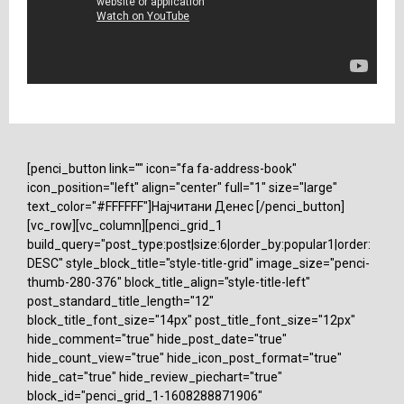
[penci_button link="" icon="fa fa-address-book"
icon_position="left" align="center" full="1" size="large"
text_color="#FFFFFF"]Најчитани Денес [/penci_button]
[vc_row][vc_column][penci_grid_1
build_query="post_type:post|size:6|order_by:popular1|order:
DESC" style_block_title="style-title-grid" image_size="penci-
thumb-280-376" block_title_align="style-title-left"
post_standard_title_length="12"
block_title_font_size="14px" post_title_font_size="12px"
hide_comment="true" hide_post_date="true"
hide_count_view="true" hide_icon_post_format="true"
hide_cat="true" hide_review_piechart="true"
block_id="penci_grid_1-1608288871906"